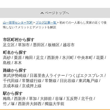
ページトップへ
山一管理センターTOP
>
ブログ記事一覧
>
初めての一人暮らし実家の近くで後
悔しない？メリットとデメリットを解説
市区町村から探す
足立区
/
草加市
/
墨田区
/
板橋区
/
越谷市
町名から探す
高砂
/
栗原
/
梅田
/
足立
/
西新井
/
氷川町
/
中央本町
/
花栗
/
島根
/
本木
路線から探す
東武伊勢崎線
/
日暮里舎人ライナー
/
つくばエクスプレス
/
千代田線
/
常磐緩行線
/
常磐線
/
日比谷線
/
東武亀戸線
/
京成本線
/
京成押上線
駅から探す
梅島
/
西新井
/
草加
/
大師前
/
谷塚
/
五反野
/
北千住
/
竹ノ塚
/
西新井大師西
/
獨協大学前