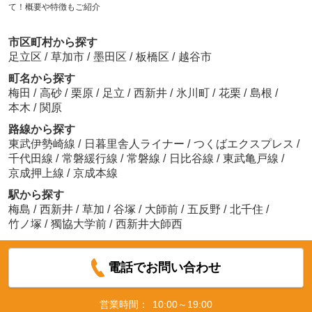
て！概要や特徴もご紹介
市区町村から探す
足立区
/
草加市
/
墨田区
/
板橋区
/
越谷市
町名から探す
梅田
/
高砂
/
栗原
/
足立
/
西新井
/
氷川町
/
花栗
/
島根
/
本木
/
関原
路線から探す
東武伊勢崎線
/
日暮里舎人ライナー
/
つくばエクスプレス
/
千代田線
/
常磐緩行線
/
常磐線
/
日比谷線
/
東武亀戸線
/
京成押上線
/
京成本線
駅から探す
梅島
/
西新井
/
草加
/
谷塚
/
大師前
/
五反野
/
北千住
/
竹ノ塚
/
獨協大学前
/
西新井大師西
電話でお問い合わせ
営業時間：
10:00～19:00