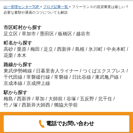
山一管理センターTOP
>
ブログ記事一覧
>
フリーランスの賃貸審査は厳しい？
必要な書類や通過のコツについても解説
市区町村から探す
足立区
/
草加市
/
墨田区
/
板橋区
/
越谷市
町名から探す
高砂
/
栗原
/
梅田
/
足立
/
西新井
/
島根
/
氷川町
/
中央本町
/
花栗
/
本木
路線から探す
東武伊勢崎線
/
日暮里舎人ライナー
/
つくばエクスプレス
/
千代田線
/
常磐緩行線
/
常磐線
/
日比谷線
/
東武亀戸線
/
京成本線
/
京成押上線
駅から探す
梅島
/
西新井
/
草加
/
大師前
/
谷塚
/
五反野
/
北千住
/
竹ノ塚
/
西新井大師西
/
獨協大学前
電話でお問い合わせ