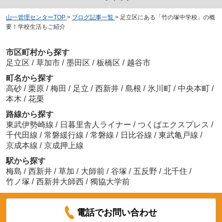
山一管理センターTOP
>
ブログ記事一覧
>
足立区にある「竹の塚中学校」の概
要！学校生活もご紹介
市区町村から探す
足立区
/
草加市
/
墨田区
/
板橋区
/
越谷市
町名から探す
高砂
/
栗原
/
梅田
/
足立
/
西新井
/
島根
/
氷川町
/
中央本町
/
本木
/
花栗
路線から探す
東武伊勢崎線
/
日暮里舎人ライナー
/
つくばエクスプレス
/
千代田線
/
常磐緩行線
/
常磐線
/
日比谷線
/
東武亀戸線
/
京成本線
/
京成押上線
駅から探す
梅島
/
西新井
/
草加
/
大師前
/
谷塚
/
五反野
/
北千住
/
竹ノ塚
/
西新井大師西
/
獨協大学前
電話でお問い合わせ