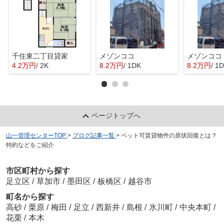
千住東二丁目貸家
メゾンココ
メゾンココ
4.2万円
/ 2K
8.2万円
/ 1DK
8.2万円
/ 1
ページトップへ
山一管理センターTOP
>
ブログ記事一覧
>
ペット可賃貸物件の原状回復とは？
特約などをご紹介
市区町村から探す
足立区
/
草加市
/
墨田区
/
板橋区
/
越谷市
町名から探す
高砂
/
栗原
/
梅田
/
足立
/
西新井
/
島根
/
氷川町
/
中央本町
/
花栗
/
本木