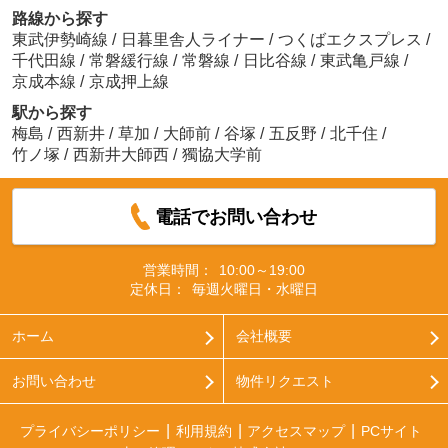
路線から探す
東武伊勢崎線
/
日暮里舎人ライナー
/
つくばエクスプレス
/
千代田線
/
常磐緩行線
/
常磐線
/
日比谷線
/
東武亀戸線
/
京成本線
/
京成押上線
駅から探す
梅島
/
西新井
/
草加
/
大師前
/
谷塚
/
五反野
/
北千住
/
竹ノ塚
/
西新井大師西
/
獨協大学前
電話でお問い合わせ
営業時間：
10:00～19:00
定休日：
毎週火曜日・水曜日
ホーム
会社概要
お問い合わせ
物件リクエスト
プライバシーポリシー
利用規約
アクセスマップ
PCサイト