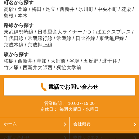
町名から探す
高砂
/
栗原
/
梅田
/
足立
/
西新井
/
氷川町
/
中央本町
/
花栗
/
島根
/
本木
路線から探す
東武伊勢崎線
/
日暮里舎人ライナー
/
つくばエクスプレス
/
千代田線
/
常磐緩行線
/
常磐線
/
日比谷線
/
東武亀戸線
/
京成本線
/
京成押上線
駅から探す
梅島
/
西新井
/
草加
/
大師前
/
谷塚
/
五反野
/
北千住
/
竹ノ塚
/
西新井大師西
/
獨協大学前
電話でお問い合わせ
営業時間：
10:00～19:00
定休日：
毎週火曜日・水曜日
ホーム
会社概要
お問い合わせ
物件リクエスト