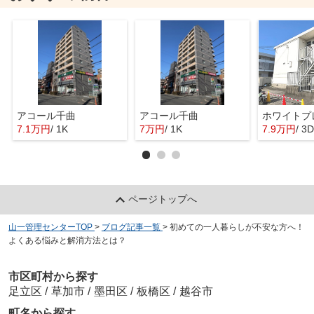
アコール千曲
アコール千曲
ホワイトプ
7.1万円
/ 1K
7万円
/ 1K
7.9万円
/ 3
ページトップへ
山一管理センターTOP
>
ブログ記事一覧
>
初めての一人暮らしが不安な方へ！
よくある悩みと解消方法とは？
市区町村から探す
足立区
/
草加市
/
墨田区
/
板橋区
/
越谷市
町名から探す