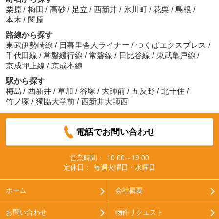
栗原
/
梅田
/
高砂
/
足立
/
西新井
/
氷川町
/
花栗
/
島根
/
本木
/
関原
路線から探す
東武伊勢崎線
/
日暮里舎人ライナー
/
つくばエクスプレス
/
千代田線
/
常磐緩行線
/
常磐線
/
日比谷線
/
東武亀戸線
/
京成押上線
/
京成本線
駅から探す
梅島
/
西新井
/
草加
/
谷塚
/
大師前
/
五反野
/
北千住
/
竹ノ塚
/
獨協大学前
/
西新井大師西
電話でお問い合わせ
営業時間：
10:00～19:00
定休日：
毎週火曜日・水曜日
ホーム
会社概要
お問い合わせ
物件リクエスト