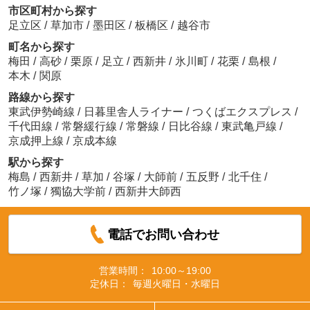
市区町村から探す
足立区
/
草加市
/
墨田区
/
板橋区
/
越谷市
町名から探す
梅田
/
高砂
/
栗原
/
足立
/
西新井
/
氷川町
/
花栗
/
島根
/
本木
/
関原
路線から探す
東武伊勢崎線
/
日暮里舎人ライナー
/
つくばエクスプレス
/
千代田線
/
常磐緩行線
/
常磐線
/
日比谷線
/
東武亀戸線
/
京成押上線
/
京成本線
駅から探す
梅島
/
西新井
/
草加
/
谷塚
/
大師前
/
五反野
/
北千住
/
竹ノ塚
/
獨協大学前
/
西新井大師西
電話でお問い合わせ
営業時間：
10:00～19:00
定休日：
毎週火曜日・水曜日