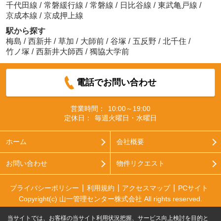
千代田線
/
常磐緩行線
/
常磐線
/
日比谷線
/
東武亀戸線
/
京成本線
/
京成押上線
駅から探す
梅島
/
西新井
/
草加
/
大師前
/
谷塚
/
五反野
/
北千住
/
竹ノ塚
/
西新井大師西
/
獨協大学前
電話でお問い合わせ
営業時間：
10:00～19:00
定休日：
毎週火曜日・水曜日
ホーム
会社概要
お問い合わせ
物件リクエスト
プライバシーポリシー
利用規約
アクセスマップ
PCサイト
Copyright(c) 山一管理センター株式会社 All rights reserved.
当サイトでは、お客様の当サイト利用状況把握、サービス向上検討を目的と