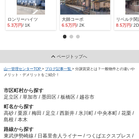
ロンリーハイツ
大師コーポ
リベルテ関
5.3万円
/ 1K
6.5万円
/ 2K
8.5万円
/ 2
ページトップへ
山一管理センターTOP
>
ブログ記事一覧
>
分譲賃貸とは？一般物件との違いや
メリット・デメリットをご紹介！
市区町村から探す
足立区
/
草加市
/
墨田区
/
板橋区
/
越谷市
町名から探す
高砂
/
栗原
/
梅田
/
足立
/
西新井
/
氷川町
/
中央本町
/
花栗
/
島根
/
本木
路線から探す
東武伊勢崎線
/
日暮里舎人ライナー
/
つくばエクスプレス
/