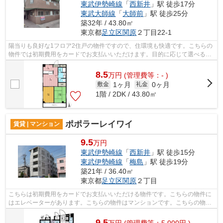
東武伊勢崎線
「
西新井
」駅 徒歩17分
東武大師線
「
大師前
」駅 徒歩25分
築32年 / 43.80㎡
東京都
足立区
関原
２丁目22-1
陽当りも良好な1フロア2住戸の物件ですので、住環境も快適です。こちらの
物件では初期費用をカードでお支払いいただけます。目的に応じて選べる2
駅利用可能な物件です。この物件は、駅...
8.5
万
円
(管理費等：- )
1ヶ月
0ヶ月
敷金
礼金
1階 / 2DK / 43.80㎡
ポポラーレイワイ
賃貸 | マンション
9.5
万円
東武伊勢崎線
「
西新井
」駅 徒歩15分
東武伊勢崎線
「
梅島
」駅 徒歩19分
築21年 / 36.40㎡
東京都
足立区
関原
２丁目
こちらは初期費用をカードでお支払いいただける物件です。こちらの物件に
はエレベーターがあります。こちらの物件はマンションです。こちらの物件
は駅まで徒歩で15分で到着します。東...
9.5