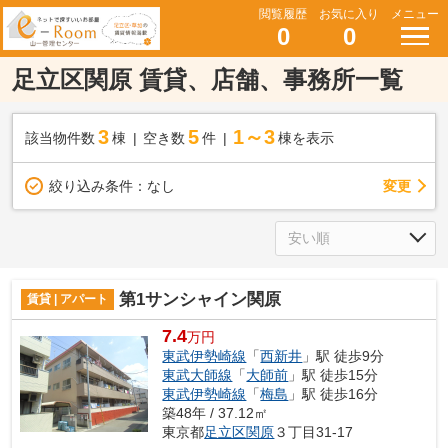
閲覧履歴
お気に入り
メニュー
0
0
足立区関原 賃貸、店舗、事務所一覧
3
5
1～3
該当物件数
棟
空き数
件
棟を表示
変更
絞り込み条件：
なし
第1サンシャイン関原
賃貸 | アパート
7.4
万円
東武伊勢崎線
「
西新井
」駅 徒歩9分
東武大師線
「
大師前
」駅 徒歩15分
東武伊勢崎線
「
梅島
」駅 徒歩16分
築48年 / 37.12㎡
東京都
足立区
関原
３丁目31-17