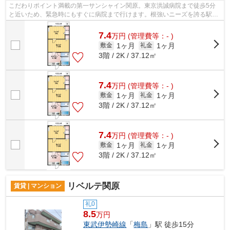
こだわりポイント満載の第一サンシャイン関原。東京洪誠病院まで徒歩5分
と近いため、緊急時にもすぐに病院まで行けます。根強いニーズを誇る駅近
の物件となり、徒歩9分に駅があります...
7.4
万
円
(管理費等：- )
1ヶ月
1ヶ月
敷金
礼金
3階 / 2K / 37.12㎡
7.4
万
円
(管理費等：- )
1ヶ月
1ヶ月
敷金
礼金
3階 / 2K / 37.12㎡
7.4
万
円
(管理費等：- )
1ヶ月
1ヶ月
敷金
礼金
3階 / 2K / 37.12㎡
リベルテ関原
賃貸 | マンション
礼0
8.5
万円
東武伊勢崎線
「
梅島
」駅 徒歩15分