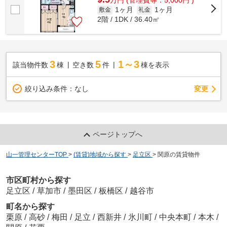
万
円
(管理費等：5,000円 )
1ヶ月
1ヶ月
敷金
礼金
2階 / 1DK / 36.40㎡
3
5
1～3
該当物件数
棟
空き数
件
棟を表示
変更
絞り込み条件：
なし
ページトップへ
山一管理センターTOP
>
(賃貸)地域から探す
>
足立区
>
関原の賃貸物件
市区町村から探す
足立区
/
草加市
/
墨田区
/
板橋区
/
越谷市
町名から探す
栗原
/
高砂
/
梅田
/
足立
/
西新井
/
氷川町
/
中央本町
/
本木
/