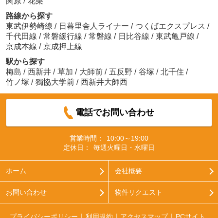
関原
/
花栗
路線から探す
東武伊勢崎線
/
日暮里舎人ライナー
/
つくばエクスプレス
/
千代田線
/
常磐緩行線
/
常磐線
/
日比谷線
/
東武亀戸線
/
京成本線
/
京成押上線
駅から探す
梅島
/
西新井
/
草加
/
大師前
/
五反野
/
谷塚
/
北千住
/
竹ノ塚
/
獨協大学前
/
西新井大師西
電話でお問い合わせ
営業時間：
10:00～19:00
定休日：
毎週火曜日・水曜日
ホーム
会社概要
お問い合わせ
物件リクエスト
プライバシーポリシー
利用規約
アクセスマップ
PCサイト