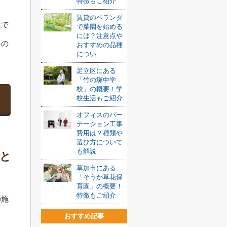
特徴もご紹介
賃貸のベランダ
入で
で菜園を始める
には？注意点や
るの
おすすめの品種
につい...
足立区にある
「竹の塚中学
校」の概要！学
校生活もご紹介
オフィスのパー
テーション工事
費用は？種類や
選び方について
も解説
と
草加市にある
「そうか草花保
育園」の概要！
特徴もご紹介
の施
おすすめ記事