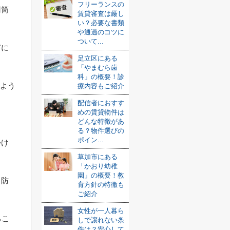
フリーランスの
円筒
賃貸審査は厳し
い？必要な書類
や通過のコツに
ついて...
害に
足立区にある
「やまむら歯
科」の概要！診
るよう
療内容もご紹介
配信者におすす
し
めの賃貸物件は
どんな特徴があ
る？物件選びの
ポイン...
かけ
草加市にある
「かおり幼稚
園」の概要！教
、防
育方針の特徴も
ご紹介
女性が一人暮ら
るこ
しで譲れない条
件は？安心して