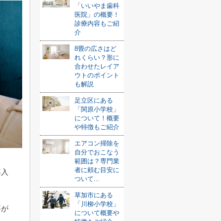
「いいやま歯科
医院」の概要！
診療内容もご紹
介
8畳の広さはど
れくらい？形に
合わせたレイア
ウトのポイント
も解説
足立区にある
「関原小学校」
について！概要
や特徴もご紹介
エアコン掃除を
自分でおこなう
範囲は？専門業
者に頼む目安に
導入
ついて...
草加市にある
「川柳小学校」
要が
について概要や