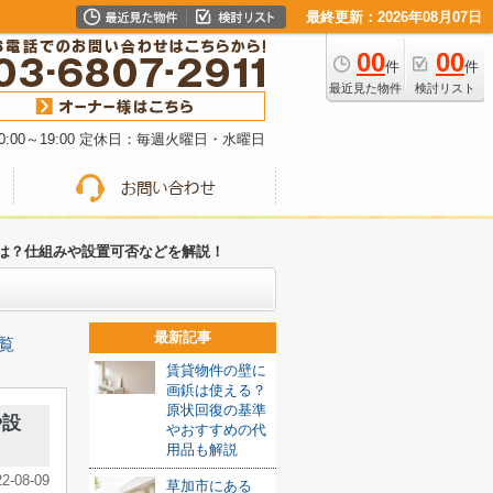
最終更新：2026年08月07日
00
00
件
件
最近見た物件
検討リスト
:00～19:00 定休日：毎週火曜日・水曜日
は？仕組みや設置可否などを解説！
最新記事
覧
賃貸物件の壁に
画鋲は使える？
原状回復の基準
や設
やおすすめの代
用品も解説
22-08-09
草加市にある