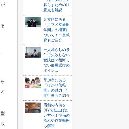
めが
暮らすための注
意点も解説
足立区にある
「足立区立新田
きる
学園」の概要に
ついて！一貫教
育もご紹介
一人暮らしの条
件で失敗しない
可
秘訣は？後悔し
ない部屋選びの
ポイン...
草加市にある
なら
「ひかり幼稚
園」の魅力！年
いる
間行事もご紹介
店舗の内装を
DIYで仕上げた
け型
い方へ！準備の
流れや作業範囲
も取
も解説