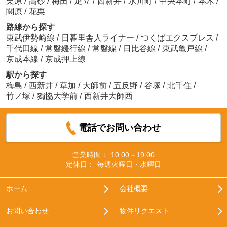
栗原
/
高砂
/
梅田
/
足立
/
西新井
/
氷川町
/
中央本町
/
本木
/
関原
/
花栗
路線から探す
東武伊勢崎線
/
日暮里舎人ライナー
/
つくばエクスプレス
/
千代田線
/
常磐緩行線
/
常磐線
/
日比谷線
/
東武亀戸線
/
京成本線
/
京成押上線
駅から探す
梅島
/
西新井
/
草加
/
大師前
/
五反野
/
谷塚
/
北千住
/
竹ノ塚
/
獨協大学前
/
西新井大師西
電話でお問い合わせ
営業時間：
10:00～19:00
定休日：
毎週火曜日・水曜日
ホーム
会社概要
お問い合わせ
物件リクエスト