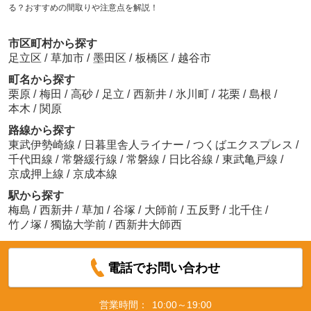
る？おすすめの間取りや注意点を解説！
市区町村から探す
足立区
/
草加市
/
墨田区
/
板橋区
/
越谷市
町名から探す
栗原
/
梅田
/
高砂
/
足立
/
西新井
/
氷川町
/
花栗
/
島根
/
本木
/
関原
路線から探す
東武伊勢崎線
/
日暮里舎人ライナー
/
つくばエクスプレス
/
千代田線
/
常磐緩行線
/
常磐線
/
日比谷線
/
東武亀戸線
/
京成押上線
/
京成本線
駅から探す
梅島
/
西新井
/
草加
/
谷塚
/
大師前
/
五反野
/
北千住
/
竹ノ塚
/
獨協大学前
/
西新井大師西
電話でお問い合わせ
営業時間：
10:00～19:00