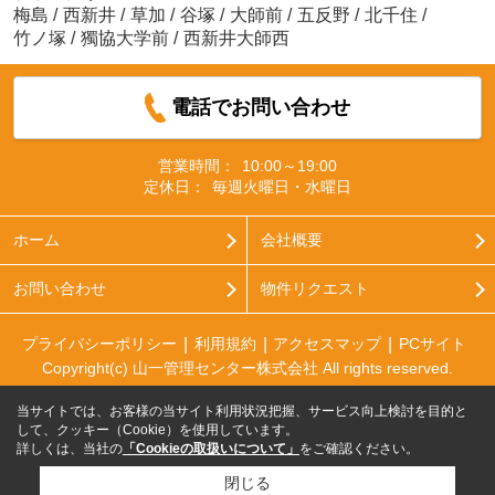
梅島
/
西新井
/
草加
/
谷塚
/
大師前
/
五反野
/
北千住
/
竹ノ塚
/
獨協大学前
/
西新井大師西
電話でお問い合わせ
営業時間：
10:00～19:00
定休日：
毎週火曜日・水曜日
ホーム
会社概要
お問い合わせ
物件リクエスト
プライバシーポリシー
利用規約
アクセスマップ
PCサイト
Copyright(c) 山一管理センター株式会社 All rights reserved.
当サイトでは、お客様の当サイト利用状況把握、サービス向上検討を目的と
して、クッキー（Cookie）を使用しています。
詳しくは、当社の
「Cookieの取扱いについて」
をご確認ください。
閉じる