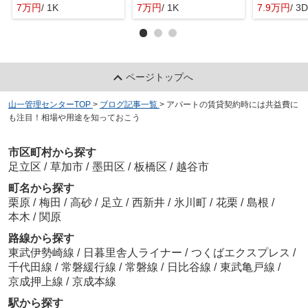
7万円
/ 1K
7万円
/ 1K
7.9万円
/ 3
ページトップへ
山一管理センターTOP
>
ブログ記事一覧
>
アパートの賃貸契約時には共益費に
も注目！相場や用途を知っておこう
市区町村から探す
足立区
/
草加市
/
墨田区
/
板橋区
/
越谷市
町名から探す
栗原
/
梅田
/
高砂
/
足立
/
西新井
/
氷川町
/
花栗
/
島根
/
本木
/
関原
路線から探す
東武伊勢崎線
/
日暮里舎人ライナー
/
つくばエクスプレス
/
千代田線
/
常磐緩行線
/
常磐線
/
日比谷線
/
東武亀戸線
/
京成押上線
/
京成本線
駅から探す