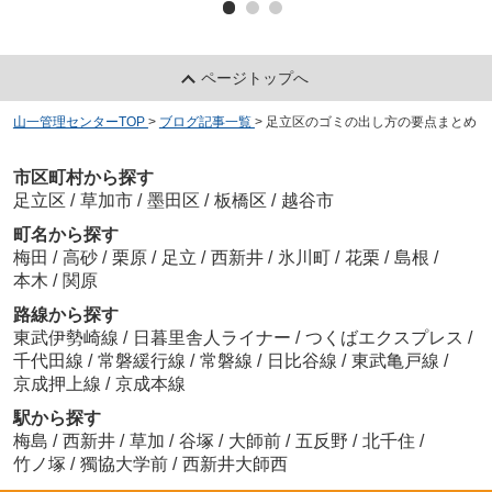
ページトップへ
山一管理センターTOP
>
ブログ記事一覧
>
足立区のゴミの出し方の要点まとめ
市区町村から探す
足立区
/
草加市
/
墨田区
/
板橋区
/
越谷市
町名から探す
梅田
/
高砂
/
栗原
/
足立
/
西新井
/
氷川町
/
花栗
/
島根
/
本木
/
関原
路線から探す
東武伊勢崎線
/
日暮里舎人ライナー
/
つくばエクスプレス
/
千代田線
/
常磐緩行線
/
常磐線
/
日比谷線
/
東武亀戸線
/
京成押上線
/
京成本線
駅から探す
梅島
/
西新井
/
草加
/
谷塚
/
大師前
/
五反野
/
北千住
/
竹ノ塚
/
獨協大学前
/
西新井大師西