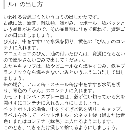
ル）の出し方
いわゆる資源ゴミというゴミの出しかたです。
古紙には、新聞、雑誌類、雑がみ、段ボール、紙パックと
いう品目があるので、その品目別にひもで束ねて、資源ゴ
ミの日に出しましょう。
びんは、中をすすいで水気を切り、黄色の「びん」のコン
テナに入れます。
マニュキュアのびん、油の付いたびんは、資源にならない
ので燃やさないごみで出してください。
ふたやキャップは、紙やビニールなら燃やすごみ、鉄やプ
ラスチックなら燃やさないごみというふうに分別して出し
ましょう。
缶の場合、アルミ缶・スチール缶は中をすすぎ水気を切
り、青色の「かん」のコンテナに入れます。
カセットボンベ・スプレー缶は、必ず使い切ってから穴を
開けずにコンテナに入れるようにしましょう。
ペットボトルの場合、中をすすぎ水気を切り、キャップ、
ラベルを外して「ペットボトル」のネット袋（緑または青
色）またはコンテナ（緑色）に入れるようにします。
このとき、できるだけ潰して捨てるようにしましょう。