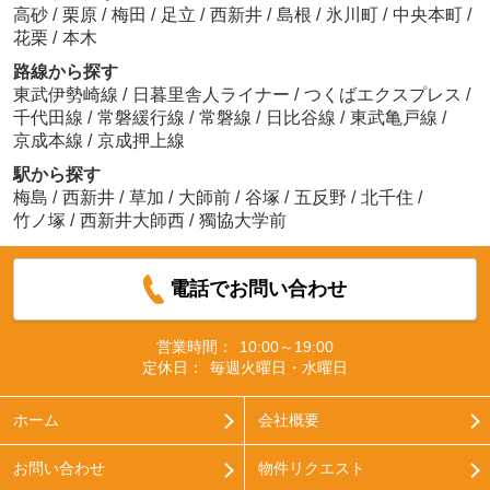
高砂
/
栗原
/
梅田
/
足立
/
西新井
/
島根
/
氷川町
/
中央本町
/
花栗
/
本木
路線から探す
東武伊勢崎線
/
日暮里舎人ライナー
/
つくばエクスプレス
/
千代田線
/
常磐緩行線
/
常磐線
/
日比谷線
/
東武亀戸線
/
京成本線
/
京成押上線
駅から探す
梅島
/
西新井
/
草加
/
大師前
/
谷塚
/
五反野
/
北千住
/
竹ノ塚
/
西新井大師西
/
獨協大学前
電話でお問い合わせ
営業時間：
10:00～19:00
定休日：
毎週火曜日・水曜日
ホーム
会社概要
お問い合わせ
物件リクエスト