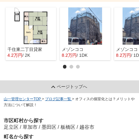
千住東二丁目貸家
メゾンココ
メゾンココ
4.2万円
/ 2K
8.2万円
/ 1DK
8.2万円
/ 1
ページトップへ
山一管理センターTOP
>
ブログ記事一覧
>
オフィスの個室化とは？メリットや
方法について解説！
市区町村から探す
足立区
/
草加市
/
墨田区
/
板橋区
/
越谷市
町名から探す