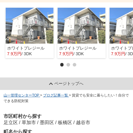
ホワイトプレジール
ホワイトプレジール
ホワイトプ
7.9万円
/ 3DK
7.9万円
/ 3DK
7.9万円
/ 3
ページトップへ
山一管理センターTOP
>
ブログ記事一覧
>
賃貸でも安全に暮らしたい！自分で
できる防犯対策
市区町村から探す
足立区
/
草加市
/
墨田区
/
板橋区
/
越谷市
町名から探す