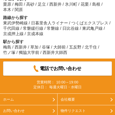
栗原
/
梅田
/
高砂
/
足立
/
西新井
/
氷川町
/
花栗
/
島根
/
本木
/
関原
路線から探す
東武伊勢崎線
/
日暮里舎人ライナー
/
つくばエクスプレス
/
千代田線
/
常磐緩行線
/
常磐線
/
日比谷線
/
東武亀戸線
/
京成押上線
/
京成本線
駅から探す
梅島
/
西新井
/
草加
/
谷塚
/
大師前
/
五反野
/
北千住
/
竹ノ塚
/
獨協大学前
/
西新井大師西
電話でお問い合わせ
営業時間：
10:00～19:00
定休日：
毎週火曜日・水曜日
ホーム
会社概要
お問い合わせ
物件リクエスト