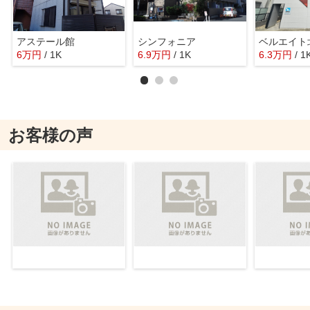
アステール館
シンフォニア
ベルエイト
6
万
円
/ 1K
6.9
万
円
/ 1K
6.3
万
円
/ 1
お客様の声