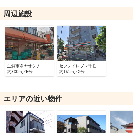
周辺施設
生鮮市場ヤオシチ
セブンイレブン千住桜木
約330m／5分
約151m／2分
エリアの近い物件