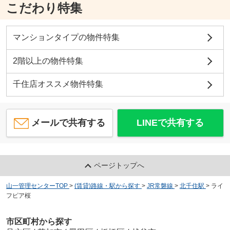
こだわり特集
マンションタイプの物件特集
2階以上の物件特集
千住店オススメ物件特集
メールで共有する
LINEで共有する
ページトップへ
山一管理センターTOP
>
(賃貸)路線・駅から探す
>
JR常磐線
>
北千住駅
>
ライ
フピア桜
市区町村から探す