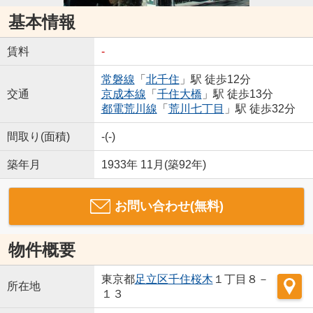
基本情報
賃料
-
常磐線
「
北千住
」駅 徒歩12分
交通
京成本線
「
千住大橋
」駅 徒歩13分
都電荒川線
「
荒川七丁目
」駅 徒歩32分
間取り(面積)
-(-)
築年月
1933年 11月(築92年)
お問い合わせ(無料)
物件概要
東京都
足立区
千住桜木
１丁目８－
所在地
１３