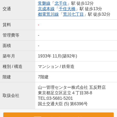
常磐線
「
北千住
」駅 徒歩12分
交通
京成本線
「
千住大橋
」駅 徒歩13分
都電荒川線
「
荒川七丁目
」駅 徒歩32分
賃料
-
管理費等
-
面積
-
築年月
1933年 11月(築92年)
種別 / 構造
マンション / 鉄骨造
階建
7階建
山一管理センター株式会社 五反野店
東京都足立区足立４丁目38-8
取扱会社
TEL:03-5681-5201
国土交通大臣 (5) 第6396号