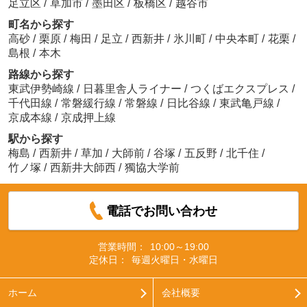
足立区
/
草加市
/
墨田区
/
板橋区
/
越谷市
町名から探す
高砂
/
栗原
/
梅田
/
足立
/
西新井
/
氷川町
/
中央本町
/
花栗
/
島根
/
本木
路線から探す
東武伊勢崎線
/
日暮里舎人ライナー
/
つくばエクスプレス
/
千代田線
/
常磐緩行線
/
常磐線
/
日比谷線
/
東武亀戸線
/
京成本線
/
京成押上線
駅から探す
梅島
/
西新井
/
草加
/
大師前
/
谷塚
/
五反野
/
北千住
/
竹ノ塚
/
西新井大師西
/
獨協大学前
電話でお問い合わせ
営業時間：
10:00～19:00
定休日：
毎週火曜日・水曜日
ホーム
会社概要