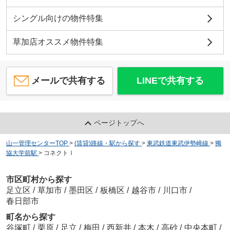
シングル向けの物件特集
草加店オススメ物件特集
メールで共有する
LINEで共有する
ページトップへ
山一管理センターTOP
>
(賃貸)路線・駅から探す
>
東武鉄道東武伊勢崎線
>
獨
協大学前駅
>
コネクトⅠ
市区町村から探す
足立区
/
草加市
/
墨田区
/
板橋区
/
越谷市
/
川口市
/
春日部市
町名から探す
谷塚町
/
栗原
/
足立
/
梅田
/
西新井
/
本木
/
高砂
/
中央本町
/