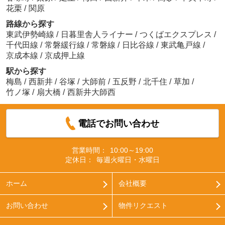
花栗
/
関原
路線から探す
東武伊勢崎線
/
日暮里舎人ライナー
/
つくばエクスプレス
/
千代田線
/
常磐緩行線
/
常磐線
/
日比谷線
/
東武亀戸線
/
京成本線
/
京成押上線
駅から探す
梅島
/
西新井
/
谷塚
/
大師前
/
五反野
/
北千住
/
草加
/
竹ノ塚
/
扇大橋
/
西新井大師西
電話でお問い合わせ
営業時間：
10:00～19:00
定休日：
毎週火曜日・水曜日
ホーム
会社概要
お問い合わせ
物件リクエスト