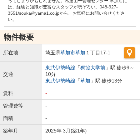
ってしまうかもしれません。私達山一管理センター 草加店に
は、経験と知識が豊富なスタッフが勢ぞろい。048-927-
3551/souka@yama1.co.jpから、お気軽にお問い合せくださ
い。
物件概要
所在地
埼玉県
草加市
草加
１丁目17-1
東武伊勢崎線
「
獨協大学前
」駅 徒歩9～
交通
10分
東武伊勢崎線
「
草加
」駅 徒歩13分
賃料
-
管理費等
-
面積
-
築年月
2025年 3月(築1年)