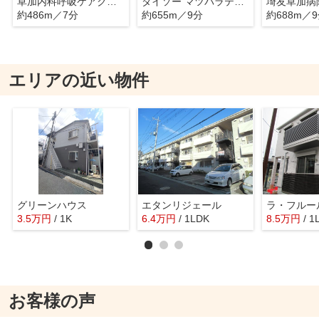
草加内科呼吸ケアクリニック
ダイソー マツバラテラス店
埼友草加病
約486m／7分
約655m／9分
約688m／
エリアの近い物件
グリーンハウス
エタンリジェール
3.5
万
円
/ 1K
6.4
万
円
/ 1LDK
8.5
万
円
/ 1
お客様の声