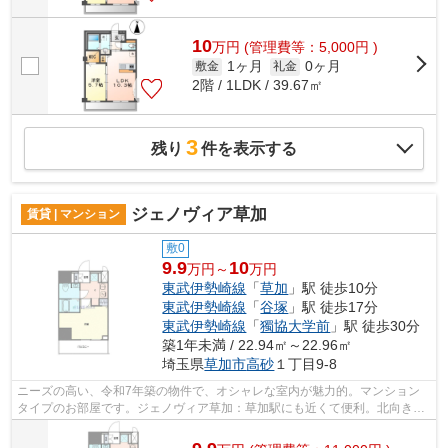
10
万
円
(管理費等：5,000円 )
1ヶ月
0ヶ月
敷金
礼金
2階 / 1LDK / 39.67㎡
3
残り
件を表示する
ジェノヴィア草加
賃貸 | マンション
敷0
9.9
10
万円～
万円
東武伊勢崎線
「
草加
」駅 徒歩10分
東武伊勢崎線
「
谷塚
」駅 徒歩17分
東武伊勢崎線
「
獨協大学前
」駅 徒歩30分
築1年未満 / 22.94㎡～22.96㎡
埼玉県
草加市
高砂
１丁目9-8
ニーズの高い、令和7年築の物件で、オシャレな室内が魅力的。マンション
タイプのお部屋です。ジェノヴィア草加：草加駅にも近くて便利。北向きな
ので、日光は当たりにくくなっています...