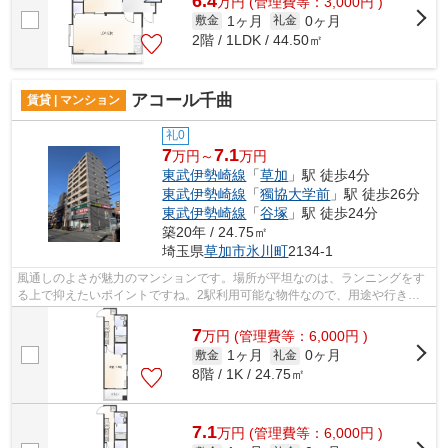
6.4
万
円
(管理費等：3,000円 )
1ヶ月
0ヶ月
敷金
礼金
2階 / 1LDK / 44.50㎡
アコール千曲
賃貸 | マンション
礼0
7
7.1
万円～
万円
東武伊勢崎線
「
草加
」駅 徒歩4分
東武伊勢崎線
「
獨協大学前
」駅 徒歩26分
東武伊勢崎線
「
谷塚
」駅 徒歩24分
築20年 / 24.75㎡
埼玉県
草加市
氷川町
2134-1
風通しのよさが魅力のマンションです。場所が平坦なのは、ランニングをす
る上で抑えたいポイントですね。2駅利用可能な物件なので、用途や行き先
に応じて経路を選択できます。共用部に...
7
万
円
(管理費等：6,000円 )
1ヶ月
0ヶ月
敷金
礼金
8階 / 1K / 24.75㎡
7.1
万
円
(管理費等：6,000円 )