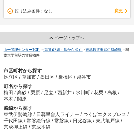
変更
絞り込み条件：
なし
ページトップへ
山一管理センターTOP
>
(賃貸)路線・駅から探す
>
東武鉄道東武伊勢崎線
>
獨
協大学前駅の賃貸物件
市区町村から探す
足立区
/
草加市
/
墨田区
/
板橋区
/
越谷市
町名から探す
梅田
/
高砂
/
栗原
/
足立
/
西新井
/
氷川町
/
花栗
/
島根
/
本木
/
関原
路線から探す
東武伊勢崎線
/
日暮里舎人ライナー
/
つくばエクスプレス
/
千代田線
/
常磐緩行線
/
常磐線
/
日比谷線
/
東武亀戸線
/
京成押上線
/
京成本線