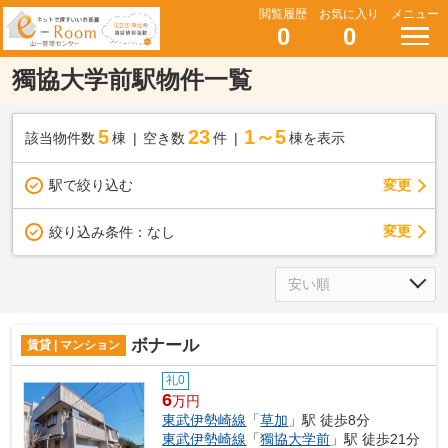
閲覧履歴
お気に入り
メニュー
0
0
獨協大学前駅物件一覧
5
23
1～5
該当物件数
棟
空き数
件
棟を表示
駅で絞り込む
変更
変更
絞り込み条件：
なし
ボナール
賃貸 | マンション
礼0
6
万円
東武伊勢崎線
「
草加
」駅 徒歩8分
東武伊勢崎線
「
獨協大学前
」駅 徒歩21分