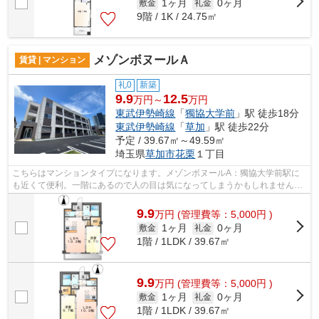
1ヶ月
0ヶ月
敷金
礼金
9階 / 1K / 24.75㎡
メゾンボヌールＡ
賃貸 | マンション
礼0
新築
9.9
12.5
万円～
万円
東武伊勢崎線
「
獨協大学前
」駅 徒歩18分
東武伊勢崎線
「
草加
」駅 徒歩22分
予定 / 39.67㎡～49.59㎡
埼玉県
草加市
花栗
１丁目
こちらはマンションタイプになります。メゾンボヌールA：獨協大学前駅に
も近くて便利。一階にあるので人の目は気になってしまうかもしれません。
新生活を始めるなら、草加市の物件量豊...
9.9
万
円
(管理費等：5,000円 )
1ヶ月
0ヶ月
敷金
礼金
1階 / 1LDK / 39.67㎡
9.9
万
円
(管理費等：5,000円 )
1ヶ月
0ヶ月
敷金
礼金
1階 / 1LDK / 39.67㎡