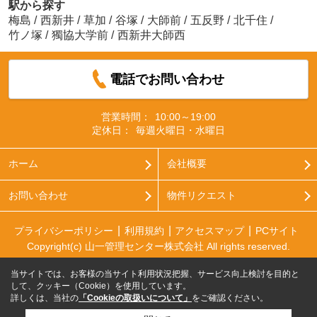
駅から探す
梅島
/
西新井
/
草加
/
谷塚
/
大師前
/
五反野
/
北千住
/
竹ノ塚
/
獨協大学前
/
西新井大師西
電話でお問い合わせ
営業時間：
10:00～19:00
定休日：
毎週火曜日・水曜日
ホーム
会社概要
お問い合わせ
物件リクエスト
プライバシーポリシー
利用規約
アクセスマップ
PCサイト
Copyright(c) 山一管理センター株式会社 All rights reserved.
当サイトでは、お客様の当サイト利用状況把握、サービス向上検討を目的と
して、クッキー（Cookie）を使用しています。
詳しくは、当社の
「Cookieの取扱いについて」
をご確認ください。