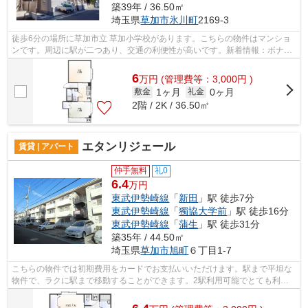
築39年 / 36.50㎡
埼玉県
草加市
氷川町
2169-3
徒歩6分の場所に草加市立 草加小学校があります。こちらの物件はマンショ
ンです。周辺に駅が二つあり、交通の利便性が高いです。新着情報：ボナー
ルの空室情報ならコチラ。山一管理セ...
6
万
円
(管理費等：3,000円 )
1ヶ月
0ヶ月
敷金
礼金
2階 / 2K / 36.50㎡
エタンリジェール
賃貸 | アパート
仲手無料
礼0
6.4
万円
東武伊勢崎線
「
新田
」駅 徒歩7分
東武伊勢崎線
「
獨協大学前
」駅 徒歩16分
東武伊勢崎線
「
蒲生
」駅 徒歩31分
築35年 / 44.50㎡
埼玉県
草加市
旭町
６丁目1-7
こちらの物件では初期費用をカードでお支払いいただけます。駅まで平坦な
物件で、ラクに駅まで移動することができます。2駅利用可能でとても利便
性の高いアパートです。新着情報：エタ...