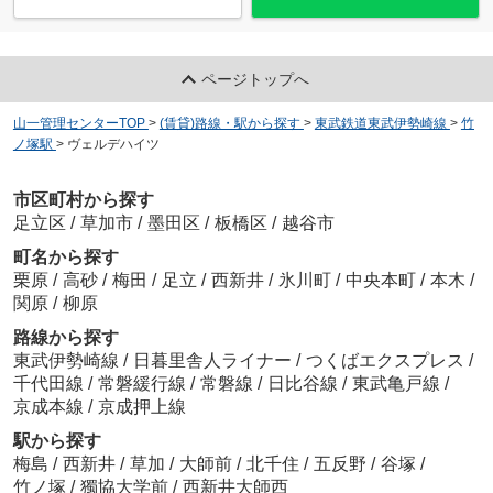
ページトップへ
山一管理センターTOP
>
(賃貸)路線・駅から探す
>
東武鉄道東武伊勢崎線
>
竹
ノ塚駅
>
ヴェルデハイツ
市区町村から探す
足立区
/
草加市
/
墨田区
/
板橋区
/
越谷市
町名から探す
栗原
/
高砂
/
梅田
/
足立
/
西新井
/
氷川町
/
中央本町
/
本木
/
関原
/
柳原
路線から探す
東武伊勢崎線
/
日暮里舎人ライナー
/
つくばエクスプレス
/
千代田線
/
常磐緩行線
/
常磐線
/
日比谷線
/
東武亀戸線
/
京成本線
/
京成押上線
駅から探す
梅島
/
西新井
/
草加
/
大師前
/
北千住
/
五反野
/
谷塚
/
竹ノ塚
/
獨協大学前
/
西新井大師西