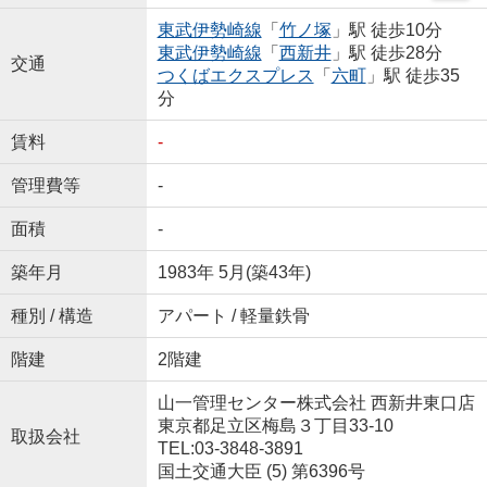
東武伊勢崎線
「
竹ノ塚
」駅 徒歩10分
東武伊勢崎線
「
西新井
」駅 徒歩28分
交通
つくばエクスプレス
「
六町
」駅 徒歩35
分
賃料
-
管理費等
-
面積
-
築年月
1983年 5月(築43年)
種別 / 構造
アパート / 軽量鉄骨
階建
2階建
山一管理センター株式会社 西新井東口店
東京都足立区梅島３丁目33-10
取扱会社
TEL:03-3848-3891
国土交通大臣 (5) 第6396号