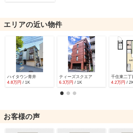
エリアの近い物件
ハイタウン青井
ティーズスクエア
千住東二丁
4.8
万
円
/ 1K
6.3
万
円
/ 1K
4.2
万
円
/ 2
お客様の声