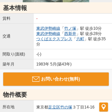
基本情報
賃料
-
東武伊勢崎線
「
竹ノ塚
」駅 徒歩10分
東武伊勢崎線
「
西新井
」駅 徒歩28分
交通
つくばエクスプレス
「
六町
」駅 徒歩35
分
間取り(面積)
-(-)
築年月
1983年 5月(築43年)
お問い合わせ(無料)
物件概要
所在地
東京都
足立区
竹の塚
３丁目14-16