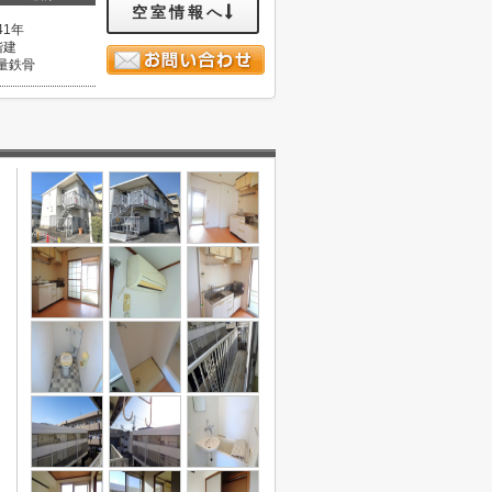
空室情報へ
41年
階建
量鉄骨