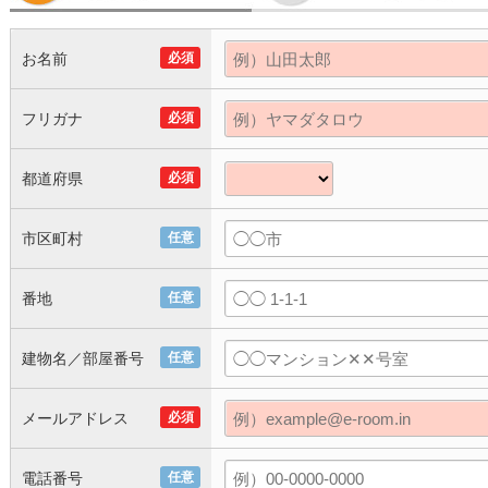
お名前
必須
フリガナ
必須
都道府県
必須
市区町村
任意
番地
任意
建物名／部屋番号
任意
メールアドレス
必須
電話番号
任意