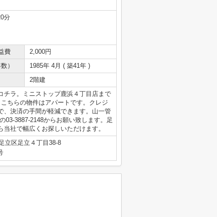
20分
益費
2,000円
年数）
1985年 4月 ( 築41年 )
2階建
コチラ。ミニストップ鹿浜４丁目店まで
。こちらの物件はアパートです。クレジ
で、決済の手間が軽減できます。山一管
-3887-2148からお願い致します。足
ら当社で幅広くお探しいただけます。
足立区足立４丁目38-8
号