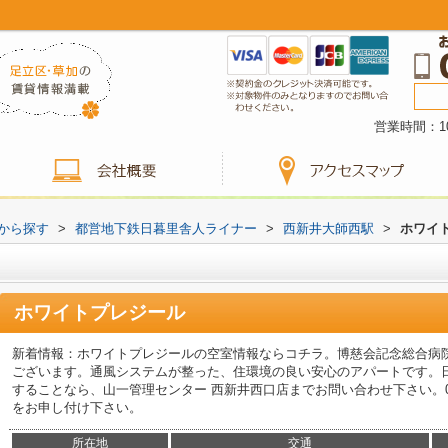
営業時間：10
駅から探す
>
都営地下鉄日暮里舎人ライナー
>
西新井大師西駅
>
ホワイ
ホワイトプレジール
新着情報：ホワイトプレジールの空室情報ならコチラ。博慈会記念総合病院
ございます。通風システムが整った、住環境の良い安心のアパートです。
することなら、山一管理センター 西新井西口店までお問い合わせ下さい。03-
をお申し付け下さい。
所在地
交通