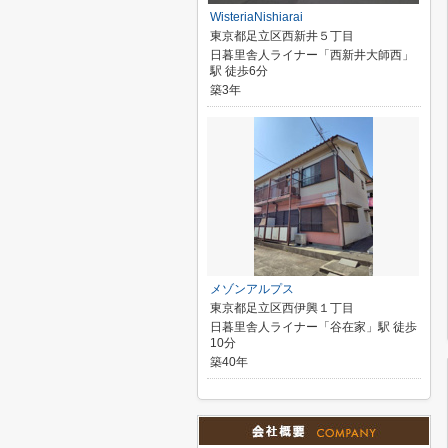
WisteriaNishiarai
東京都足立区西新井５丁目
日暮里舎人ライナー「西新井大師西」
駅 徒歩6分
築3年
メゾンアルプス
東京都足立区西伊興１丁目
日暮里舎人ライナー「谷在家」駅 徒歩
10分
築40年