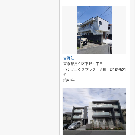
吉野荘
東京都足立区平野１丁目
つくばエクスプレス「六町」駅 徒歩21
分
築41年