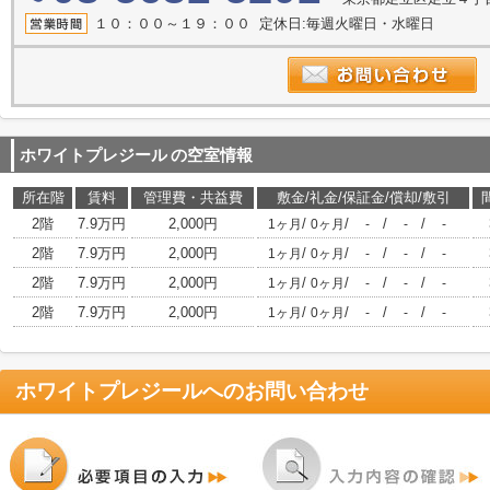
１０：００～１９：００ 定休日:毎週火曜日・水曜日
ホワイトプレジール
の空室情報
所在階
賃料
管理費・共益費
敷金/礼金/保証金/償却/敷引
2階
7.9万円
2,000円
/
/
/
/
1ヶ月
0ヶ月
-
-
-
2階
7.9万円
2,000円
/
/
/
/
1ヶ月
0ヶ月
-
-
-
2階
7.9万円
2,000円
/
/
/
/
1ヶ月
0ヶ月
-
-
-
2階
7.9万円
2,000円
/
/
/
/
1ヶ月
0ヶ月
-
-
-
ホワイトプレジール
へのお問い合わせ