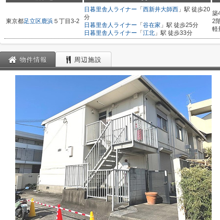
日暮里舎人ライナー
「
西新井大師西
」駅 徒歩20
築
分
東京都
足立区
鹿浜
５丁目3-2
2
日暮里舎人ライナー
「
谷在家
」駅 徒歩25分
軽
日暮里舎人ライナー
「
江北
」駅 徒歩33分
物件情報
周辺施設