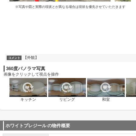
※写真や図と実際の現状とが異なる場合は現状を優先させていただきます
【外観】
コメント
360度パノラマ写真
画像をクリックして視点を操作
キッチン
リビング
和室
ホワイトプレジール
の物件概要