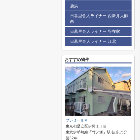
鹿浜
日暮里舎人ライナー 西新井大師
西
日暮里舎人ライナー 谷在家
日暮里舎人ライナー 江北
おすすめ物件
プレミールM
東京都足立区伊興１丁目
東武伊勢崎線「竹ノ塚」駅 徒歩15分
築32年