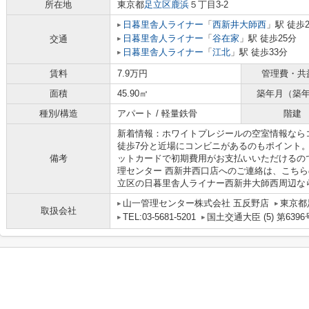
所在地
東京都
足立区
鹿浜
５丁目3-2
日暮里舎人ライナー
「
西新井大師西
」駅 徒歩
日暮里舎人ライナー
「
谷在家
」駅 徒歩25分
交通
日暮里舎人ライナー
「
江北
」駅 徒歩33分
賃料
7.9万円
管理費・共
面積
45.90㎡
築年月（築
種別/構造
アパート / 軽量鉄骨
階建
新着情報：ホワイトプレジールの空室情報なら
徒歩7分と近場にコンビニがあるのもポイント
備考
ットカードで初期費用がお支払いいただけるの
理センター 西新井西口店へのご連絡は、こちらの03
立区の日暮里舎人ライナー西新井大師西周辺な
山一管理センター株式会社 五反野店
東京都
取扱会社
TEL:03-5681-5201
国土交通大臣 (5) 第6396