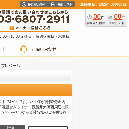
最終更新：2026年08月08日
00
00
件
件
最近見た物件
検討リスト
:00～19:00 定休日：毎週火曜日・水曜日
トプレジール
まで450mです。バス停が徒歩3分圏内に
日暮里舎人ライナー西新井大師西周辺に関
3887-2148から賃貸情報のご不明な点
建物