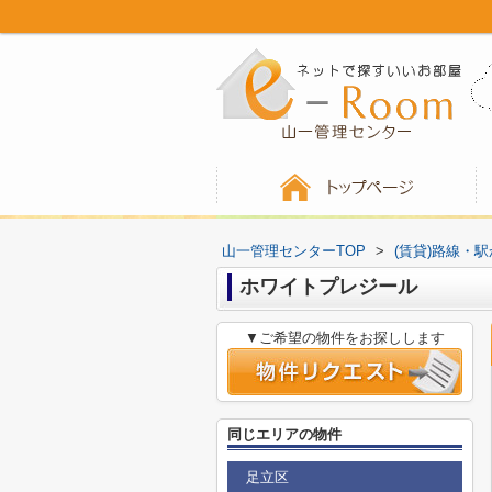
山一管理センターTOP
>
(賃貸)路線・
ホワイトプレジール
▼ご希望の物件をお探しします
同じエリアの物件
足立区