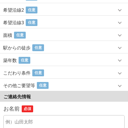
希望沿線2
任意
希望沿線3
任意
面積
任意
駅からの徒歩
任意
築年数
任意
こだわり条件
任意
その他ご要望等
任意
ご連絡先情報
お名前
必須