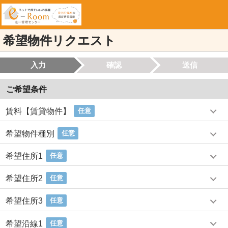
希望物件リクエスト
入力
確認
送信
ご希望条件
賃料【賃貸物件】
任意
希望物件種別
任意
希望住所1
任意
希望住所2
任意
希望住所3
任意
希望沿線1
任意