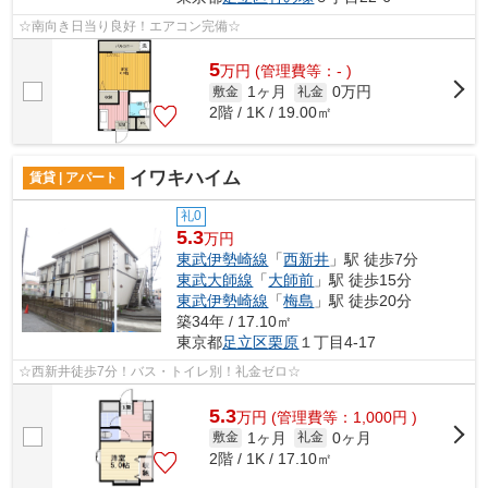
☆南向き日当り良好！エアコン完備☆
5
万
円
(管理費等：- )
1ヶ月
0万円
敷金
礼金
2階 / 1K / 19.00㎡
イワキハイム
賃貸 | アパート
礼0
5.3
万円
東武伊勢崎線
「
西新井
」駅 徒歩7分
東武大師線
「
大師前
」駅 徒歩15分
東武伊勢崎線
「
梅島
」駅 徒歩20分
築34年 / 17.10㎡
東京都
足立区
栗原
１丁目4-17
☆西新井徒歩7分！バス・トイレ別！礼金ゼロ☆
5.3
万
円
(管理費等：1,000円 )
1ヶ月
0ヶ月
敷金
礼金
2階 / 1K / 17.10㎡