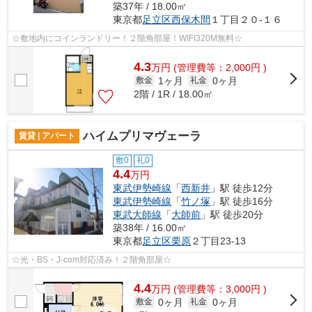
築37年 / 18.00㎡
東京都
足立区
西保木間
１丁目２０‐１６
☆敷地内にコインランドリー！２階角部屋！WIFI320M無料☆
4.3
万
円
(管理費等：2,000円 )
1ヶ月
0ヶ月
敷金
礼金
2階 / 1R / 18.00㎡
ハイムプリマヴェーラ
賃貸 | アパート
敷0
礼0
4.4
万円
東武伊勢崎線
「
西新井
」駅 徒歩12分
東武伊勢崎線
「
竹ノ塚
」駅 徒歩16分
東武大師線
「
大師前
」駅 徒歩20分
築38年 / 16.00㎡
東京都
足立区
栗原
２丁目23-13
☆光・BS・J-com対応済み！２階角部屋☆
4.4
万
円
(管理費等：3,000円 )
0ヶ月
0ヶ月
敷金
礼金