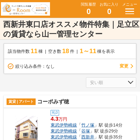
閲覧履歴
お気に入り
メニュー
0
0
西新井東口店オススメ物件特集｜足立区
の賃貸なら山一管理センター
11
18
1～11
該当物件数
棟
空き数
件
棟を表示
変更
絞り込み条件：
なし
コーポみず穂
賃貸 | アパート
礼0
4.3
万円
東武伊勢崎線
「
竹ノ塚
」駅 徒歩14分
東武伊勢崎線
「
谷塚
」駅 徒歩29分
東武伊勢崎線
「
西新井
」駅 徒歩35分