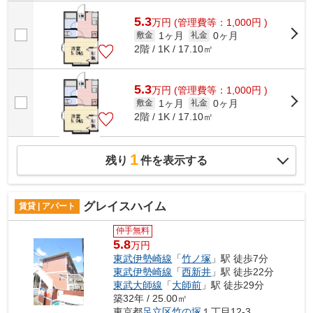
5.3
万
円
(管理費等：1,000円 )
1ヶ月
0ヶ月
敷金
礼金
2階 / 1K / 17.10㎡
5.3
万
円
(管理費等：1,000円 )
1ヶ月
0ヶ月
敷金
礼金
2階 / 1K / 17.10㎡
1
残り
件を表示する
グレイスハイム
賃貸 | アパート
仲手無料
5.8
万円
東武伊勢崎線
「
竹ノ塚
」駅 徒歩7分
東武伊勢崎線
「
西新井
」駅 徒歩22分
東武大師線
「
大師前
」駅 徒歩29分
築32年 / 25.00㎡
東京都
足立区
竹の塚
１丁目12-3