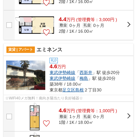
2階 / 1K / 16.00㎡
4.4
万
円
(管理費等：3,000円 )
0ヶ月
0ヶ月
敷金
礼金
2階 / 1K / 16.00㎡
エミネンス
賃貸 | アパート
礼0
4.6
万円
東武伊勢崎線
「
西新井
」駅 徒歩20分
東武伊勢崎線
「
梅島
」駅 徒歩20分
築38年 / 18.00㎡
東京都
足立区
島根
２丁目30
☆WiFi40メガ無料！南向き陽当たり良好補器☆
4.6
万
円
(管理費等：1,000円 )
1ヶ月
0ヶ月
敷金
礼金
1階 / 1K / 18.00㎡