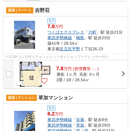
吉野荘
賃貸 | アパート
礼0
7.8
万円
つくばエクスプレス
「
六町
」駅 徒歩21分
東武伊勢崎線
「
梅島
」駅 徒歩23分
築41年 / 28.54㎡
東京都
足立区
平野
１丁目26-23
☆1口IHコンロ付☆ウォシュレット付☆シャンプードレッサー付☆
7.8
万
円
(管理費等：- )
1ヶ月
0ヶ月
敷金
礼金
1階 / 1R / 28.54㎡
草加マンション
賃貸 | マンション
礼0
8.2
万円
東武伊勢崎線
「
谷塚
」駅 徒歩8分
東武伊勢崎線
「
草加
」駅 徒歩29分
東武伊勢崎線
「
竹ノ塚
」駅 徒歩31分