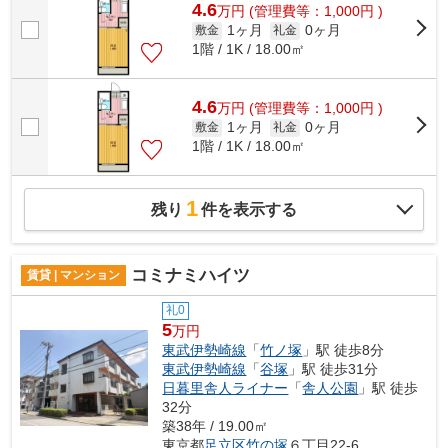
4.6
万
円
(管理費等：1,000円 )
1ヶ月
0ヶ月
敷金
礼金
1階 / 1K / 18.00㎡
4.6
万
円
(管理費等：1,000円 )
1ヶ月
0ヶ月
敷金
礼金
1階 / 1K / 18.00㎡
1
残り
件を表示する
コミナミハイツ
賃貸 | マンション
礼0
5
万円
東武伊勢崎線
「
竹ノ塚
」駅 徒歩8分
東武伊勢崎線
「
谷塚
」駅 徒歩31分
日暮里舎人ライナー
「
舎人公園
」駅 徒歩
32分
築38年 / 19.00㎡
東京都
足立区
竹の塚
６丁目22-6