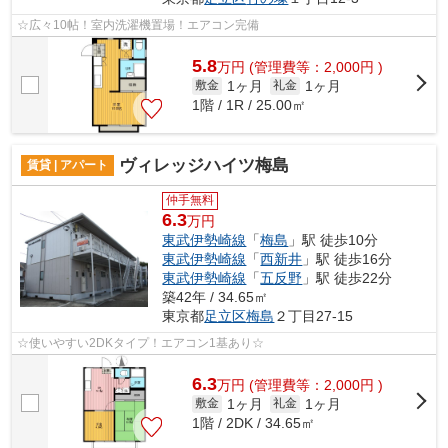
☆広々10帖！室内洗濯機置場！エアコン完備
5.8
万
円
(管理費等：2,000円 )
1ヶ月
1ヶ月
敷金
礼金
1階 / 1R / 25.00㎡
ヴィレッジハイツ梅島
賃貸 | アパート
仲手無料
6.3
万円
東武伊勢崎線
「
梅島
」駅 徒歩10分
東武伊勢崎線
「
西新井
」駅 徒歩16分
東武伊勢崎線
「
五反野
」駅 徒歩22分
築42年 / 34.65㎡
東京都
足立区
梅島
２丁目27-15
☆使いやすい2DKタイプ！エアコン1基あり☆
6.3
万
円
(管理費等：2,000円 )
1ヶ月
1ヶ月
敷金
礼金
1階 / 2DK / 34.65㎡