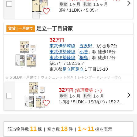
1ヶ月
1.5ヶ月
敷金
礼金
3階 / 1LDK / 45.05㎡
足立一丁目貸家
賃貸 | 一戸建て
32
万円
東武伊勢崎線
「
五反野
」駅 徒歩7分
東武伊勢崎線
「
小菅
」駅 徒歩16分
東武伊勢崎線
「
梅島
」駅 徒歩17分
築17年 / 152.35㎡
東京都
足立区
足立
１丁目13-10
☆５SLDK一戸建て！ウォシュレット付き！シャンプードレッサー付☆
32
万
円
(管理費等：- )
1ヶ月
1ヶ月
敷金
礼金
1-3階 / 5LDK＋1S(納戸) / 152.35㎡
11
18
1～11
該当物件数
棟
空き数
件
棟を表示