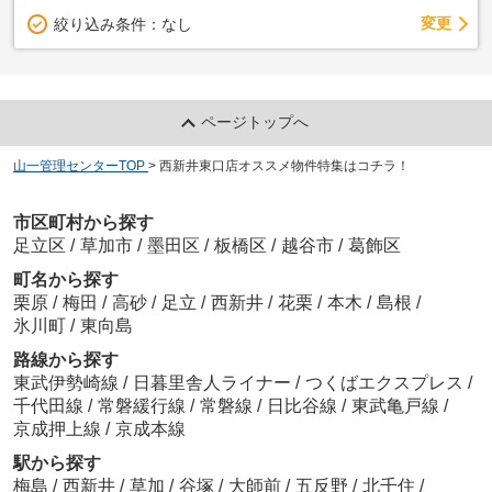
変更
絞り込み条件：
なし
ページトップへ
山一管理センターTOP
>
西新井東口店オススメ物件特集はコチラ！
市区町村から探す
足立区
/
草加市
/
墨田区
/
板橋区
/
越谷市
/
葛飾区
町名から探す
栗原
/
梅田
/
高砂
/
足立
/
西新井
/
花栗
/
本木
/
島根
/
氷川町
/
東向島
路線から探す
東武伊勢崎線
/
日暮里舎人ライナー
/
つくばエクスプレス
/
千代田線
/
常磐緩行線
/
常磐線
/
日比谷線
/
東武亀戸線
/
京成押上線
/
京成本線
駅から探す
梅島
/
西新井
/
草加
/
谷塚
/
大師前
/
五反野
/
北千住
/