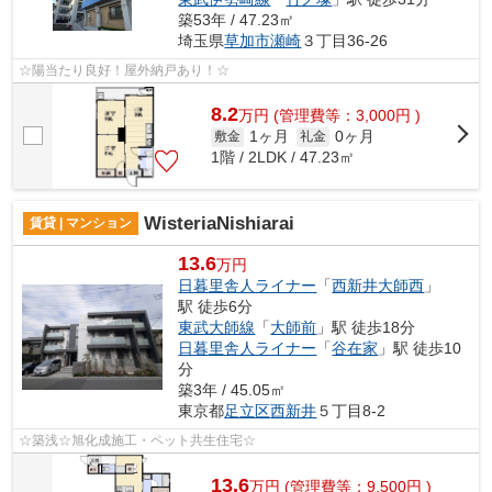
築53年 / 47.23㎡
埼玉県
草加市
瀬崎
３丁目36-26
☆陽当たり良好！屋外納戸あり！☆
8.2
万
円
(管理費等：3,000円 )
1ヶ月
0ヶ月
敷金
礼金
1階 / 2LDK / 47.23㎡
WisteriaNishiarai
賃貸 | マンション
13.6
万円
日暮里舎人ライナー
「
西新井大師西
」
駅 徒歩6分
東武大師線
「
大師前
」駅 徒歩18分
日暮里舎人ライナー
「
谷在家
」駅 徒歩10
分
築3年 / 45.05㎡
東京都
足立区
西新井
５丁目8-2
☆築浅☆旭化成施工・ペット共生住宅☆
13.6
万
円
(管理費等：9,500円 )