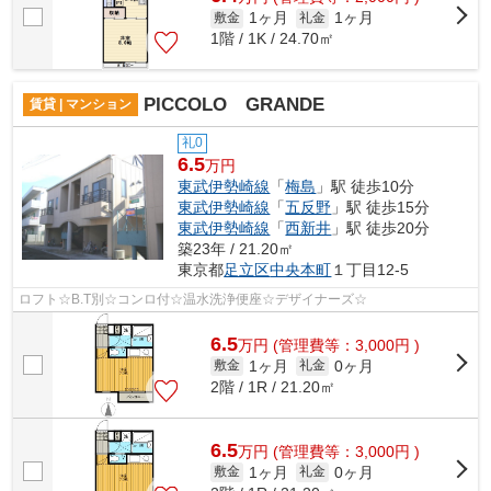
1ヶ月
1ヶ月
敷金
礼金
1階 / 1K / 24.70㎡
PICCOLO GRANDE
賃貸 | マンション
礼0
6.5
万円
東武伊勢崎線
「
梅島
」駅 徒歩10分
東武伊勢崎線
「
五反野
」駅 徒歩15分
東武伊勢崎線
「
西新井
」駅 徒歩20分
築23年 / 21.20㎡
東京都
足立区
中央本町
１丁目12-5
ロフト☆B.T別☆コンロ付☆温水洗浄便座☆デザイナーズ☆
6.5
万
円
(管理費等：3,000円 )
1ヶ月
0ヶ月
敷金
礼金
2階 / 1R / 21.20㎡
6.5
万
円
(管理費等：3,000円 )
1ヶ月
0ヶ月
敷金
礼金