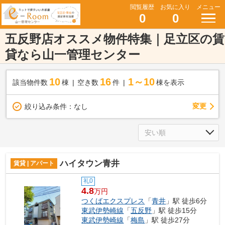
閲覧履歴
お気に入り
メニュー
0
0
五反野店オススメ物件特集｜足立区の賃
貸なら山一管理センター
10
16
1～10
該当物件数
棟
空き数
件
棟を表示
変更
絞り込み条件：
なし
ハイタウン青井
賃貸 | アパート
礼0
4.8
万円
つくばエクスプレス
「
青井
」駅 徒歩6分
東武伊勢崎線
「
五反野
」駅 徒歩15分
東武伊勢崎線
「
梅島
」駅 徒歩27分