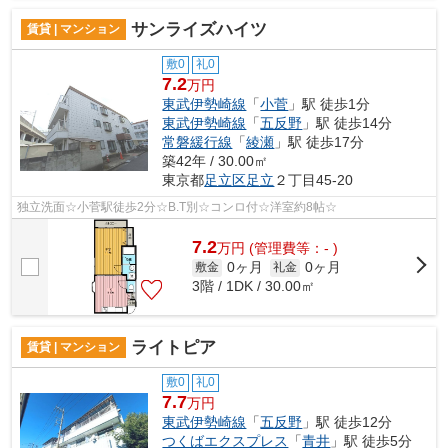
サンライズハイツ
賃貸 | マンション
敷0
礼0
7.2
万円
東武伊勢崎線
「
小菅
」駅 徒歩1分
東武伊勢崎線
「
五反野
」駅 徒歩14分
常磐緩行線
「
綾瀬
」駅 徒歩17分
築42年 / 30.00㎡
東京都
足立区
足立
２丁目45-20
独立洗面☆小菅駅徒歩2分☆B.T別☆コンロ付☆洋室約8帖☆
7.2
万
円
(管理費等：- )
0ヶ月
0ヶ月
敷金
礼金
3階 / 1DK / 30.00㎡
ライトピア
賃貸 | マンション
敷0
礼0
7.7
万円
東武伊勢崎線
「
五反野
」駅 徒歩12分
つくばエクスプレス
「
青井
」駅 徒歩5分