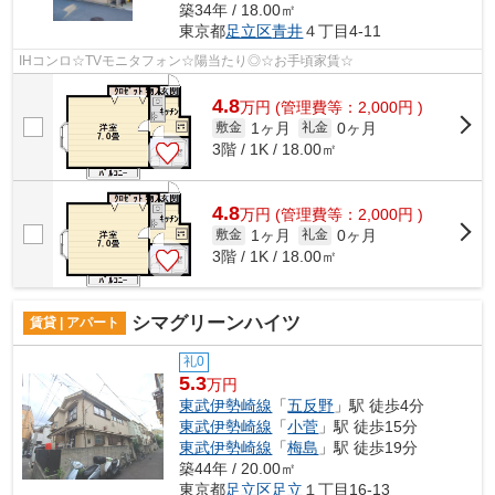
築34年 / 18.00㎡
東京都
足立区
青井
４丁目4-11
IHコンロ☆TVモニタフォン☆陽当たり◎☆お手頃家賃☆
4.8
万
円
(管理費等：2,000円 )
1ヶ月
0ヶ月
敷金
礼金
3階 / 1K / 18.00㎡
4.8
万
円
(管理費等：2,000円 )
1ヶ月
0ヶ月
敷金
礼金
3階 / 1K / 18.00㎡
シマグリーンハイツ
賃貸 | アパート
礼0
5.3
万円
東武伊勢崎線
「
五反野
」駅 徒歩4分
東武伊勢崎線
「
小菅
」駅 徒歩15分
東武伊勢崎線
「
梅島
」駅 徒歩19分
築44年 / 20.00㎡
東京都
足立区
足立
１丁目16-13