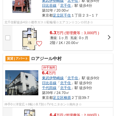
東武伊勢崎線
「
北千住
」駅 徒歩4分
日比谷線
「
北千住
」駅 徒歩4分
築32年 / 20.00㎡
東京都
足立区
千住
１丁目２３−１７
北千住駅徒歩4分☆都市ガス☆駐輪場☆エアコン☆コンロ付き☆
6.3
万
円
(管理費等：3,000円 )
1ヶ月
0ヶ月
敷金
礼金
2階 / 1K / 20.00㎡
ロアジール中村
賃貸 | アパート
仲手無料
6.4
万円
東武伊勢崎線
「
北千住
」駅 徒歩9分
日比谷線
「
北千住
」駅 徒歩9分
千代田線
「
北千住
」駅 徒歩9分
築39年 / 24.70㎡
東京都
足立区
柳原
２丁目39-7
仲手0☆洋室広々8帖☆B.T別☆TVモニタホン☆南向き☆
6.4
万
円
(管理費等：2,000円 )