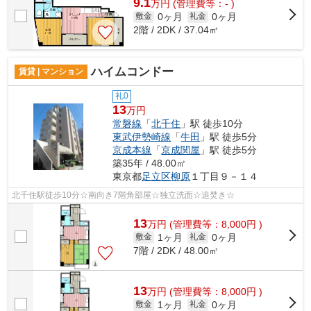
9.1
万
円
(管理費等：- )
0ヶ月
0ヶ月
敷金
礼金
2階 / 2DK / 37.04㎡
ハイムコンドー
賃貸 | マンション
礼0
13
万円
常磐線
「
北千住
」駅 徒歩10分
東武伊勢崎線
「
牛田
」駅 徒歩5分
京成本線
「
京成関屋
」駅 徒歩5分
築35年 / 48.00㎡
東京都
足立区
柳原
１丁目９－１４
北千住駅徒歩10分☆南向き7階角部屋☆独立洗面☆追焚き☆
13
万
円
(管理費等：8,000円 )
1ヶ月
0ヶ月
敷金
礼金
7階 / 2DK / 48.00㎡
13
万
円
(管理費等：8,000円 )
1ヶ月
0ヶ月
敷金
礼金