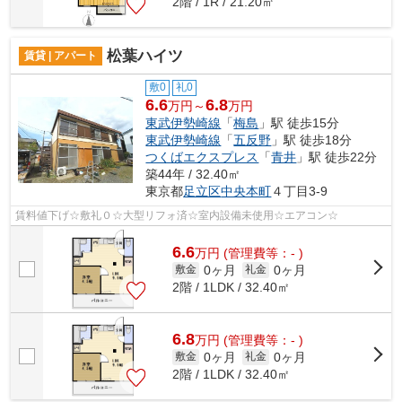
2階 / 1R / 21.20㎡
松葉ハイツ
賃貸 | アパート
敷0
礼0
6.6
6.8
万円～
万円
東武伊勢崎線
「
梅島
」駅 徒歩15分
東武伊勢崎線
「
五反野
」駅 徒歩18分
つくばエクスプレス
「
青井
」駅 徒歩22分
築44年 / 32.40㎡
東京都
足立区
中央本町
４丁目3-9
賃料値下げ☆敷礼０☆大型リフォ済☆室内設備未使用☆エアコン☆
6.6
万
円
(管理費等：- )
0ヶ月
0ヶ月
敷金
礼金
2階 / 1LDK / 32.40㎡
6.8
万
円
(管理費等：- )
0ヶ月
0ヶ月
敷金
礼金
2階 / 1LDK / 32.40㎡