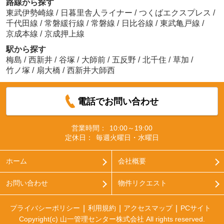
路線から探す
東武伊勢崎線
/
日暮里舎人ライナー
/
つくばエクスプレス
/
千代田線
/
常磐緩行線
/
常磐線
/
日比谷線
/
東武亀戸線
/
京成本線
/
京成押上線
駅から探す
梅島
/
西新井
/
谷塚
/
大師前
/
五反野
/
北千住
/
草加
/
竹ノ塚
/
扇大橋
/
西新井大師西
電話でお問い合わせ
営業時間：
10:00～19:00
定休日：
毎週火曜日・水曜日
ホーム
会社概要
お問い合わせ
物件リクエスト
プライバシーポリシー
利用規約
アクセスマップ
PCサイト
Copyright(c) 山一管理センター株式会社 All rights reserved.