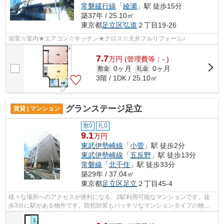
常磐緩行線
「
綾瀬
」駅 徒歩15分
築37年 / 25.10㎡
東京都
足立区
弘道
２丁目19‐26
浴室☆室内★エアコン☆キッチン★クロス☆天井フルリフォーム♪
7.7
万
円
(管理費等：- )
0ヶ月
0ヶ月
敷金
礼金
3階 / 1DK / 25.10㎡
グランステージ足立
賃貸 | マンション
敷0
礼0
9.1
万円
東武伊勢崎線
「
小菅
」駅 徒歩2分
東武伊勢崎線
「
五反野
」駅 徒歩13分
常磐線
「
北千住
」駅 徒歩33分
築29年 / 37.04㎡
東京都
足立区
足立
２丁目45-4
様々な場所へのアクセスが便利になる、2駅利用可能なマンションです。徒
歩3分に駅がある物件です。防犯対策もバッチリなマンションタイプの物件
です。初期費用はカードで決済いただけ...