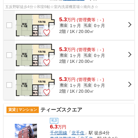
五反野駅徒歩4分☆和室6帖☆室内洗濯機置場☆南向き☆
5.3
万
円
(管理費等：- )
1ヶ月
0ヶ月
敷金
礼金
2階 / 1K / 20.00㎡
5.3
万
円
(管理費等：- )
1ヶ月
0ヶ月
敷金
礼金
2階 / 1K / 20.00㎡
5.3
万
円
(管理費等：- )
1ヶ月
0ヶ月
敷金
礼金
2階 / 1K / 20.00㎡
ティーズスクエア
賃貸 | マンション
礼0
6.3
万円
千代田線
「
北千住
」駅 徒歩4分