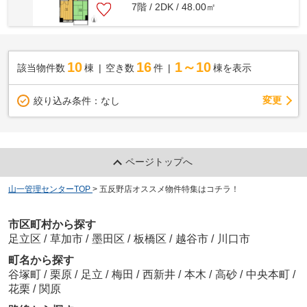
7階 / 2DK / 48.00㎡
10
16
1～10
該当物件数
棟
空き数
件
棟を表示
変更
絞り込み条件：
なし
ページトップへ
山一管理センターTOP
>
五反野店オススメ物件特集はコチラ！
市区町村から探す
足立区
/
草加市
/
墨田区
/
板橋区
/
越谷市
/
川口市
町名から探す
谷塚町
/
栗原
/
足立
/
梅田
/
西新井
/
本木
/
高砂
/
中央本町
/
花栗
/
関原