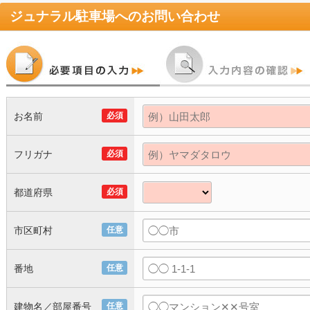
ジュナラル駐車場
へのお問い合わせ
お名前
必須
フリガナ
必須
都道府県
必須
市区町村
任意
番地
任意
建物名／部屋番号
任意