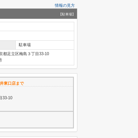
情報の見方
【駐車場】
駐車場
京都足立区梅島３丁目33-10
号
新井東口店まで
3-10