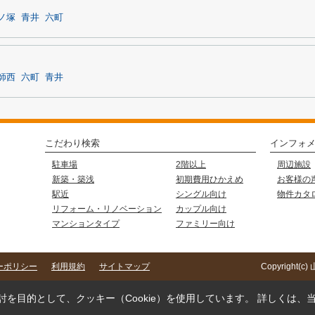
ノ塚
青井
六町
師西
六町
青井
こだわり検索
インフォ
駐車場
2階以上
周辺施設
新築・築浅
初期費用ひかえめ
お客様の
駅近
シングル向け
物件カタ
リフォーム・リノベーション
カップル向け
マンションタイプ
ファミリー向け
ーポリシー
利用規約
サイトマップ
Copyright(
を目的として、クッキー（Cookie）を使用しています。
詳しくは、