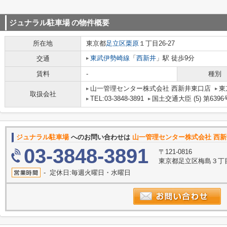
ジュナラル駐車場
の物件概要
所在地
東京都
足立区
栗原
１丁目26-27
東武伊勢崎線
「
西新井
」駅 徒歩9分
交通
賃料
-
種別
山一管理センター株式会社 西新井東口店
東
取扱会社
TEL:03-3848-3891
国土交通大臣 (5) 第6396
ジュナラル駐車場
へのお問い合わせは
山一管理センター株式会社 西
03-3848-3891
〒121-0816
東京都足立区梅島３丁目3
- 定休日:毎週火曜日・水曜日