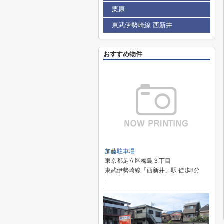
栗原
東武伊勢崎線 西新井
おすすめ物件
加藤駐車場
東京都足立区梅島３丁目
東武伊勢崎線「西新井」駅 徒歩8分
-