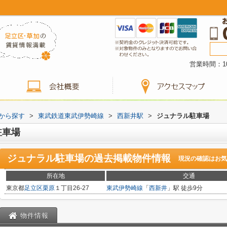
営業時間：10
駅から探す
>
東武鉄道東武伊勢崎線
>
西新井駅
>
ジュナラル駐車場
駐車場
ジュナラル駐車場
の過去掲載物件情報
現況の確認はお気
所在地
交通
東京都
足立区
栗原
１丁目26-27
東武伊勢崎線
「
西新井
」駅 徒歩9分
物件情報