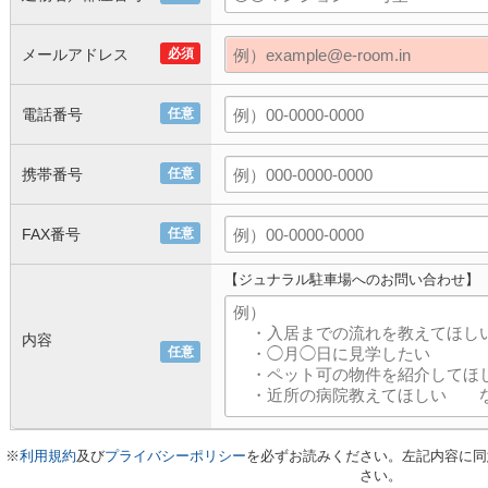
メールアドレス
必須
電話番号
任意
携帯番号
任意
FAX番号
任意
【ジュナラル駐車場へのお問い合わせ】
内容
任意
※
利用規約
及び
プライバシーポリシー
を必ずお読みください。左記内容に同
さい。