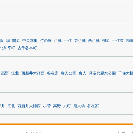
浜
扇
関原
中央本町
竹の塚
伊興
千住
東伊興
西伊興
柳原
千住東
梅
北加平町
古千谷本町
高野
江北
西新井大師西
谷在家
舎人公園
舎人
見沼代親水公園
千住大
青井
江北
西新井大師西
小菅
高野
六町
扇大橋
谷在家