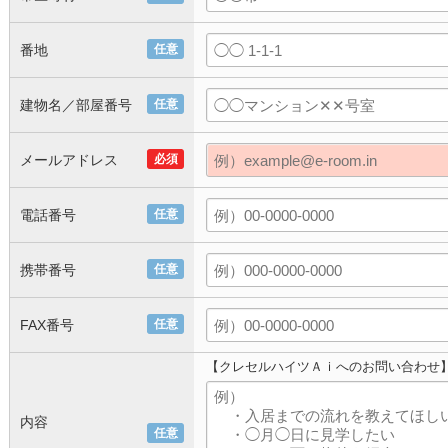
番地
任意
建物名／部屋番号
任意
メールアドレス
必須
電話番号
任意
携帯番号
任意
FAX番号
任意
【クレセルハイツＡｉへのお問い合わせ
内容
任意