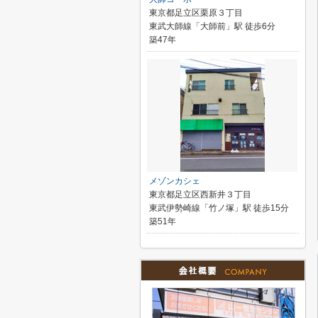
東京都足立区栗原３丁目
東武大師線「大師前」駅 徒歩6分
築47年
メゾンカシェ
東京都足立区西新井３丁目
東武伊勢崎線「竹ノ塚」駅 徒歩15分
築51年