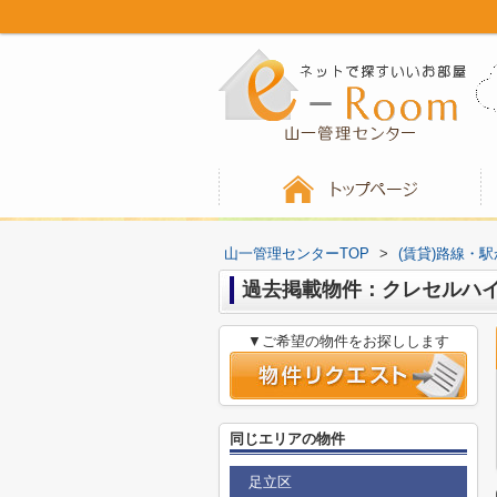
山一管理センターTOP
>
(賃貸)路線・
過去掲載物件：クレセルハ
▼ご希望の物件をお探しします
同じエリアの物件
足立区