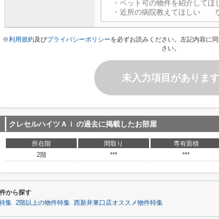
※
利用規約
及び
プライバシーポリシー
を必ずお読みください。左記内容に同
さい。
未入力項目がありま
クレセルハイツＡｉ
の過去に掲載したお部屋
所在階
間取り
専有面積
2階
***
***
件から探す
特集
2階以上の物件特集
西新井東口店オススメ物件特集