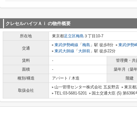
クレセルハイツＡｉ
の物件概要
所在地
東京都
足立区
梅島
３丁目10-7
東武伊勢崎線
「
梅島
」駅 徒歩8分
東武伊勢
交通
東武大師線
「
大師前
」駅 徒歩22分
賃料
-
管理費・共
面積
-
築年月（築
種別/構造
アパート / 木造
階建
山一管理センター株式会社 五反野店
東京都
取扱会社
TEL:03-5681-5201
国土交通大臣 (5) 第6396