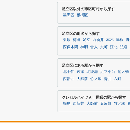
足立区以外の市区町村から探す
墨田区
板橋区
足立区の町名から探す
栗原
梅田
足立
西新井
本木
島根
鹿
西保木間
神明
舎人
六町
江北
弘道
足立区にある駅から探す
北千住
綾瀬
北綾瀬
足立小台
扇大橋
西新井
大師前
竹ノ塚
青井
六町
クレセルハイツＡｉ周辺の駅から探す
梅島
西新井
大師前
五反野
竹ノ塚