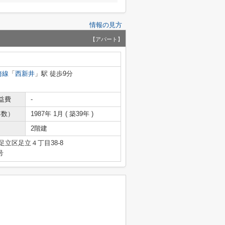
情報の見方
【アパート】
崎線
「
西新井
」駅 徒歩9分
益費
-
年数）
1987年 1月 ( 築39年 )
2階建
足立区足立４丁目38-8
号