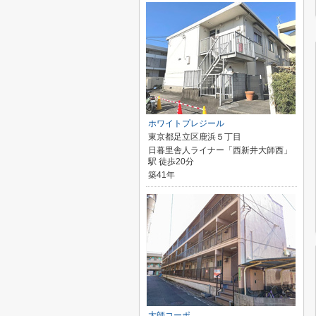
ホワイトプレジール
東京都足立区鹿浜５丁目
日暮里舎人ライナー「西新井大師西」
駅 徒歩20分
築41年
大師コーポ