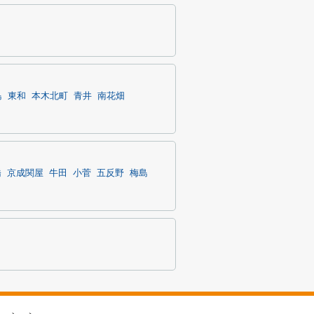
島
東和
本木北町
青井
南花畑
橋
京成関屋
牛田
小菅
五反野
梅島