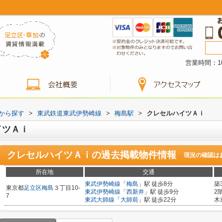
営業時間：10
駅から探す
>
東武鉄道東武伊勢崎線
>
梅島駅
>
クレセルハイツＡｉ
イツＡｉ
クレセルハイツＡｉ
の過去掲載物件情報
現況の確認は
所在地
交通
東武伊勢崎線
「
梅島
」駅 徒歩8分
築
東京都
足立区
梅島
３丁目10-
東武伊勢崎線
「
西新井
」駅 徒歩9分
2
7
東武大師線
「
大師前
」駅 徒歩22分
木