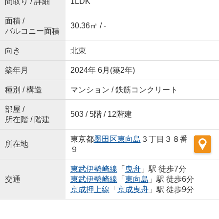
間取り / 詳細
1LDK
面積 /
30.36㎡ / -
バルコニー面積
向き
北東
築年月
2024年 6月(築2年)
種別 / 構造
マンション / 鉄筋コンクリート
部屋 /
503 / 5階 / 12階建
所在階 / 階建
東京都
墨田区
東向島
３丁目３８番
所在地
９
東武伊勢崎線
「
曳舟
」駅 徒歩7分
交通
東武伊勢崎線
「
東向島
」駅 徒歩6分
京成押上線
「
京成曳舟
」駅 徒歩9分