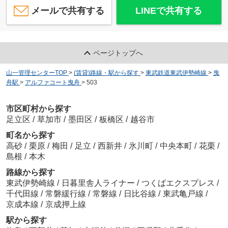
メールで共有する
LINEで共有する
ページトップへ
山一管理センターTOP
>
(賃貸)路線・駅から探す
>
東武鉄道東武伊勢崎線
>
曳
舟駅
>
アルファコート曳舟
>
503
市区町村から探す
足立区
/
草加市
/
墨田区
/
板橋区
/
越谷市
町名から探す
高砂
/
栗原
/
梅田
/
足立
/
西新井
/
氷川町
/
中央本町
/
花栗
/
島根
/
本木
路線から探す
東武伊勢崎線
/
日暮里舎人ライナー
/
つくばエクスプレス
/
千代田線
/
常磐緩行線
/
常磐線
/
日比谷線
/
東武亀戸線
/
京成本線
/
京成押上線
駅から探す