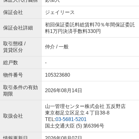
保証会社
ジェイリース
初回保証委託料総賃料70％年間保証委託
保証会社詳細
料1万円決済手数料330円
取引態様 /
仲介 / 一般
賃貸区分
総戸数
-
物件番号
105323680
取引条件の有効
2026年08月14日
期限
山一管理センター株式会社 五反野店
東京都足立区足立４丁目38-8
取扱会社
TEL:
03-5681-5201
国土交通大臣 (5) 第6396号
情報更新日
2026年08月07日