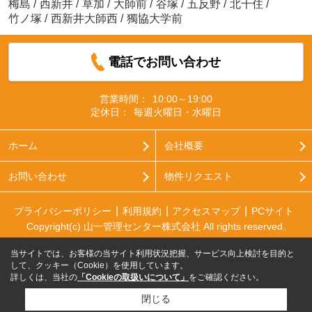
梅島
/
西新井
/
草加
/
大師前
/
谷塚
/
五反野
/
北千住
/
竹ノ塚
/
西新井大師西
/
獨協大学前
電話でお問い合わせ
営業時間：
10:00～19:00
定休日：
毎週火曜日・水曜日
ホーム
会社概要
お問い合わせ
物件リクエスト
プライバシーポリシー
利用規約
アクセスマップ
PCサイト
Copyright(c) 山一管理センター株式会社 All rights reserved.
当サイトでは、お客様の当サイト利用状況把握、サービス向上検討を目的と
して、クッキー（Cookie）を使用しています。
詳しくは、当社の
「Cookieの取扱いについて」
をご確認ください。
閉じる