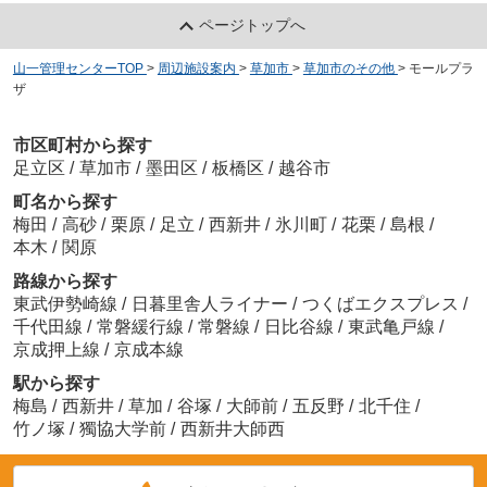
ページトップへ
山一管理センターTOP
>
周辺施設案内
>
草加市
>
草加市のその他
>
モールプラ
ザ
市区町村から探す
足立区
/
草加市
/
墨田区
/
板橋区
/
越谷市
町名から探す
梅田
/
高砂
/
栗原
/
足立
/
西新井
/
氷川町
/
花栗
/
島根
/
本木
/
関原
路線から探す
東武伊勢崎線
/
日暮里舎人ライナー
/
つくばエクスプレス
/
千代田線
/
常磐緩行線
/
常磐線
/
日比谷線
/
東武亀戸線
/
京成押上線
/
京成本線
駅から探す
梅島
/
西新井
/
草加
/
谷塚
/
大師前
/
五反野
/
北千住
/
竹ノ塚
/
獨協大学前
/
西新井大師西