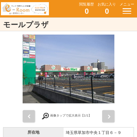
閲覧履歴
お気に入り
メニュー
0
0
モールプラザ
前
次
画像タップで拡大表示【
1
/1】
所在地
埼玉県草加市中央１丁目６－９