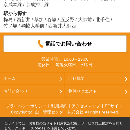
京成本線
/
京成押上線
駅から探す
梅島
/
西新井
/
草加
/
谷塚
/
五反野
/
大師前
/
北千住
/
竹ノ塚
/
獨協大学前
/
西新井大師西
電話でお問い合わせ
営業時間：
10:00～19:00
定休日：
毎週火曜日・水曜日
ホーム
会社概要
お問い合わせ
物件リクエスト
プライバシーポリシー
利用規約
アクセスマップ
PCサイト
Copyright(c) 山一管理センター株式会社 All rights reserved.
当サイトでは、お客様の当サイト利用状況把握、サービス向上検討を目的と
して、クッキー（Cookie）を使用しています。