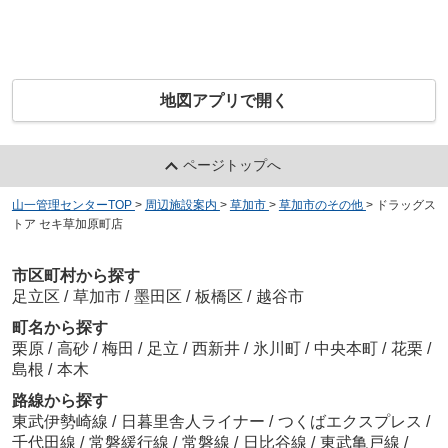
地図アプリで開く
ページトップへ
山一管理センターTOP
>
周辺施設案内
>
草加市
>
草加市のその他
>
ドラッグス
トア セキ草加原町店
市区町村から探す
足立区
/
草加市
/
墨田区
/
板橋区
/
越谷市
町名から探す
栗原
/
高砂
/
梅田
/
足立
/
西新井
/
氷川町
/
中央本町
/
花栗
/
島根
/
本木
路線から探す
東武伊勢崎線
/
日暮里舎人ライナー
/
つくばエクスプレス
/
千代田線
/
常磐緩行線
/
常磐線
/
日比谷線
/
東武亀戸線
/