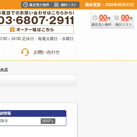
最終更新：2026年08月07日
00
00
件
件
最近見た物件
検討リスト
:00～19:00 定休日：毎週火曜日・水曜日
中央店
細情報
9-9
MAP
▼