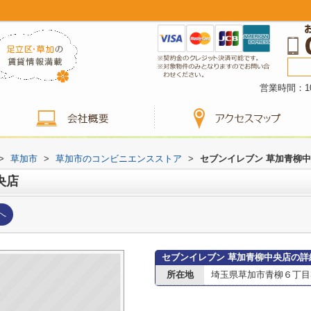
営業時間：10
>
草加市
>
草加市のコンビニエンスストア
>
セブンイレブン 草加青柳
央店
へ
セブンイレブン 草加青柳中央店の詳
所在地
埼玉県草加市青柳６丁目3