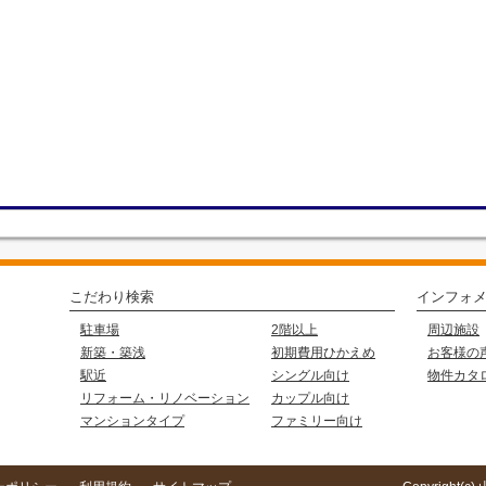
こだわり検索
インフォ
駐車場
2階以上
周辺施設
新築・築浅
初期費用ひかえめ
お客様の
駅近
シングル向け
物件カタ
リフォーム・リノベーション
カップル向け
マンションタイプ
ファミリー向け