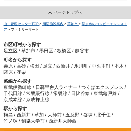
ページトップへ
山一管理センターTOP
>
周辺施設案内
>
草加市
>
草加市のコンビニエンススト
ア
>
ファミリーマート
市区町村から探す
足立区
/
草加市
/
墨田区
/
板橋区
/
越谷市
町名から探す
栗原
/
高砂
/
梅田
/
足立
/
西新井
/
氷川町
/
中央本町
/
本木
/
関原
/
花栗
路線から探す
東武伊勢崎線
/
日暮里舎人ライナー
/
つくばエクスプレス
/
千代田線
/
常磐緩行線
/
常磐線
/
日比谷線
/
東武亀戸線
/
京成本線
/
京成押上線
駅から探す
梅島
/
西新井
/
草加
/
大師前
/
五反野
/
谷塚
/
北千住
/
竹ノ塚
/
獨協大学前
/
西新井大師西