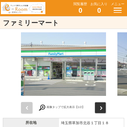
閲覧履歴
お気に入り
メニュー
0
0
ファミリーマート
前
次
画像タップで拡大表示【
1
/2】
所在地
埼玉県草加市北谷１丁目１８