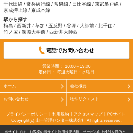
千代田線
/
常磐緩行線
/
常磐線
/
日比谷線
/
東武亀戸線
/
京成押上線
/
京成本線
駅から探す
梅島
/
西新井
/
草加
/
五反野
/
谷塚
/
大師前
/
北千住
/
竹ノ塚
/
獨協大学前
/
西新井大師西
電話でお問い合わせ
営業時間：
10:00～19:00
定休日：
毎週火曜日・水曜日
ホーム
会社概要
お問い合わせ
物件リクエスト
プライバシーポリシー
利用規約
アクセスマップ
PCサイト
Copyright(c) 山一管理センター株式会社 All rights reserved.
当サイトでは、お客様の当サイト利用状況把握、サービス向上検討を目的と