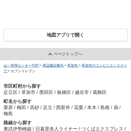
地図アプリで開く
ページトップへ
山一管理センターTOP
>
周辺施設案内
>
草加市
>
草加市のコンビニエンススト
ア
>
セブンイレブン
市区町村から探す
足立区
/
草加市
/
墨田区
/
板橋区
/
越谷市
/
葛飾区
町名から探す
栗原
/
梅田
/
高砂
/
足立
/
西新井
/
花栗
/
本木
/
島根
/
扇
/
梅島
路線から探す
東武伊勢崎線
/
日暮里舎人ライナー
/
つくばエクスプレス
/