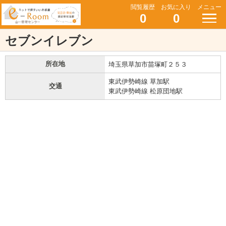
閲覧履歴
お気に入り
メニュー
0
0
セブンイレブン
所在地
埼玉県草加市苗塚町２５３
東武伊勢崎線 草加駅
交通
東武伊勢崎線 松原団地駅