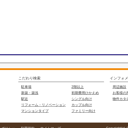
こだわり検索
インフォ
駐車場
2階以上
周辺施設
新築・築浅
初期費用ひかえめ
お客様の
駅近
シングル向け
物件カタ
リフォーム・リノベーション
カップル向け
マンションタイプ
ファミリー向け