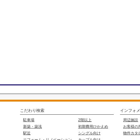
こだわり検索
インフォ
駐車場
2階以上
周辺施設
新築・築浅
初期費用ひかえめ
お客様の
駅近
シングル向け
物件カタ
リフォーム・リノベーション
カップル向け