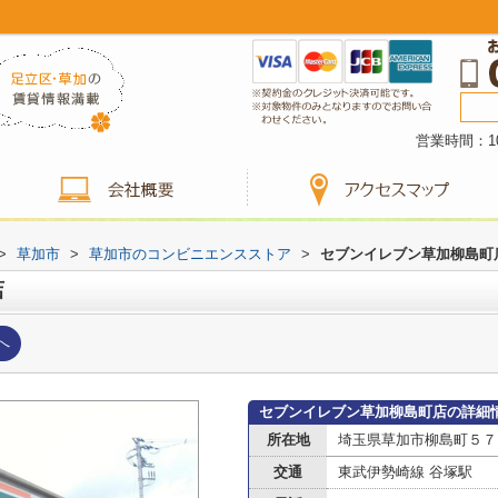
営業時間：10
>
草加市
>
草加市のコンビニエンスストア
>
セブンイレブン草加柳島町
店
へ
セブンイレブン草加柳島町店の詳細
所在地
埼玉県草加市柳島町５７
交通
東武伊勢崎線 谷塚駅