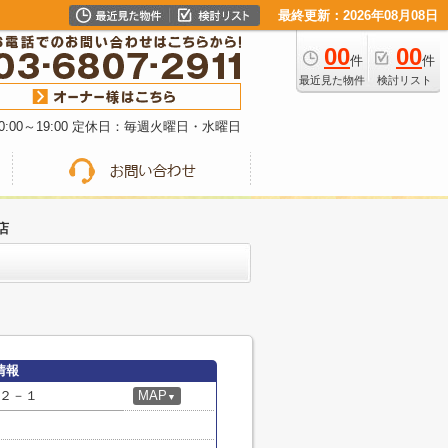
最終更新：2026年08月08日
00
00
件
件
最近見た物件
検討リスト
:00～19:00 定休日：毎週火曜日・水曜日
店
情報
２－１
MAP
▼