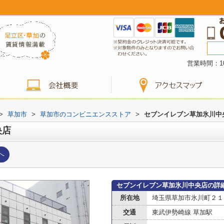
営業時間：10
>
草加市
>
草加市のコンビニエンスストア
>
セブンイレブン草加氷川中
央店
へ
セブンイレブン草加氷川中央店の詳
所在地
埼玉県草加市氷川町２１
交通
東武伊勢崎線 草加駅