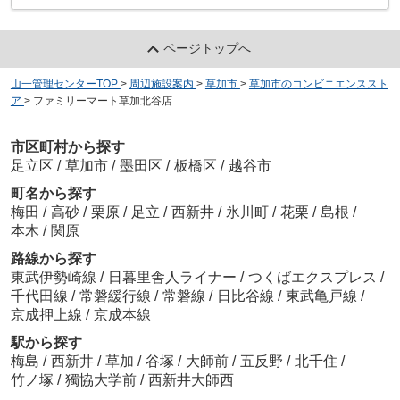
ページトップへ
山一管理センターTOP
>
周辺施設案内
>
草加市
>
草加市のコンビニエンススト
ア
>
ファミリーマート草加北谷店
市区町村から探す
足立区
/
草加市
/
墨田区
/
板橋区
/
越谷市
町名から探す
梅田
/
高砂
/
栗原
/
足立
/
西新井
/
氷川町
/
花栗
/
島根
/
本木
/
関原
路線から探す
東武伊勢崎線
/
日暮里舎人ライナー
/
つくばエクスプレス
/
千代田線
/
常磐緩行線
/
常磐線
/
日比谷線
/
東武亀戸線
/
京成押上線
/
京成本線
駅から探す
梅島
/
西新井
/
草加
/
谷塚
/
大師前
/
五反野
/
北千住
/
竹ノ塚
/
獨協大学前
/
西新井大師西