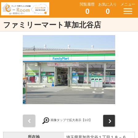
閲覧履歴
お気に入り
メニュー
0
0
ファミリーマート草加北谷店
前
次
画像タップで拡大表示【
1
/2】
所在地
埼玉県草加市北谷１丁目１８－６