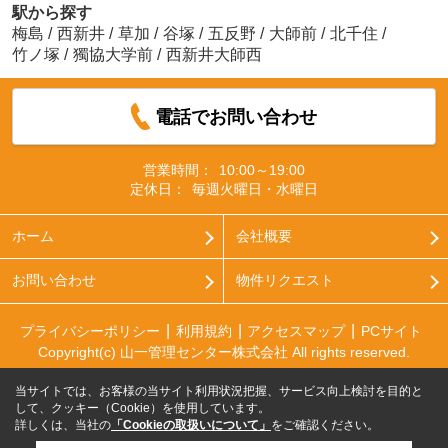
駅から探す
梅島
/
西新井
/
草加
/
谷塚
/
五反野
/
大師前
/
北千住
/
竹ノ塚
/
獨協大学前
/
西新井大師西
電話でお問い合わせ
営業時間：
10:00～19:00
定休日：
毎週火曜日・水曜日
ホーム
会社概要
お問い合わせ
物件リクエスト
プライバシーポリシー
利用規約
アクセスマップ
PCサイト
Copyright(c) 山一管理センター株式会社 All rights reserved.
当サイトでは、お客様の当サイト利用状況把握、サービス向上検討を目的と
して、クッキー（Cookie）を使用しています。
詳しくは、当社の
「Cookieの取扱いについて」
をご確認ください。