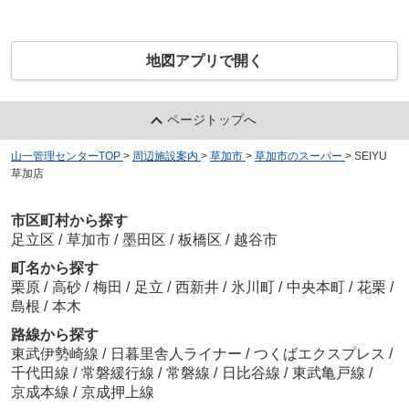
地図アプリで開く
ページトップへ
山一管理センターTOP
>
周辺施設案内
>
草加市
>
草加市のスーパー
>
SEIYU
草加店
市区町村から探す
足立区
/
草加市
/
墨田区
/
板橋区
/
越谷市
町名から探す
栗原
/
高砂
/
梅田
/
足立
/
西新井
/
氷川町
/
中央本町
/
花栗
/
島根
/
本木
路線から探す
東武伊勢崎線
/
日暮里舎人ライナー
/
つくばエクスプレス
/
千代田線
/
常磐緩行線
/
常磐線
/
日比谷線
/
東武亀戸線
/
京成本線
/
京成押上線