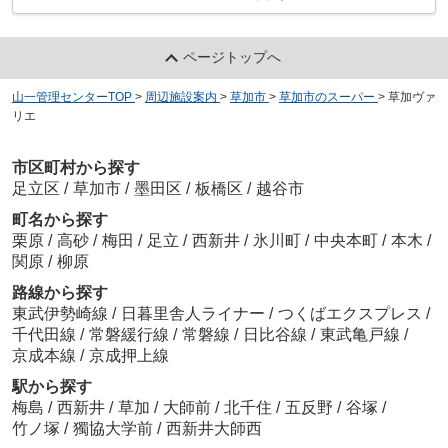
ページトップへ
山一管理センターTOP
>
周辺施設案内
>
草加市
>
草加市のスーパー
>
草加ヴァ
リエ
市区町村から探す
足立区
/
草加市
/
墨田区
/
板橋区
/
越谷市
町名から探す
栗原
/
高砂
/
梅田
/
足立
/
西新井
/
氷川町
/
中央本町
/
本木
/
関原
/
柳原
路線から探す
東武伊勢崎線
/
日暮里舎人ライナー
/
つくばエクスプレス
/
千代田線
/
常磐緩行線
/
常磐線
/
日比谷線
/
東武亀戸線
/
京成本線
/
京成押上線
駅から探す
梅島
/
西新井
/
草加
/
大師前
/
北千住
/
五反野
/
谷塚
/
竹ノ塚
/
獨協大学前
/
西新井大師西