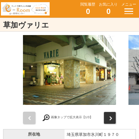
閲覧履歴
お気に入り
メニュー
0
0
草加ヴァリエ
前
次
画像タップで拡大表示【
1
/3】
所在地
埼玉県草加市氷川町１９７０