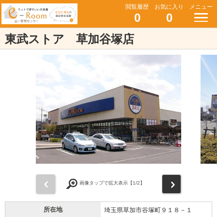
閲覧履歴
お気に入り
メニュー
0
0
東武ストア 草加谷塚店
前
次
画像タップで拡大表示【
1
/2】
所在地
埼玉県草加市谷塚町９１８－１