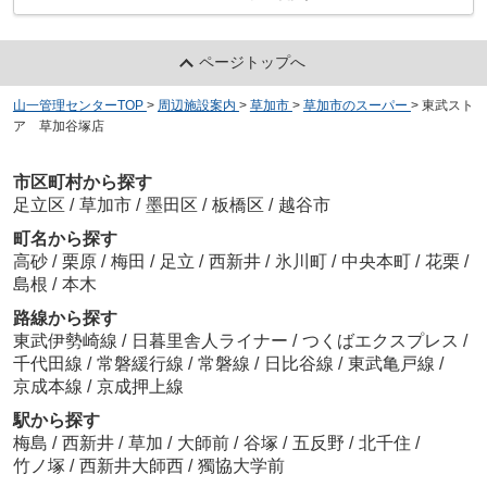
ページトップへ
山一管理センターTOP
>
周辺施設案内
>
草加市
>
草加市のスーパー
>
東武スト
ア 草加谷塚店
市区町村から探す
足立区
/
草加市
/
墨田区
/
板橋区
/
越谷市
町名から探す
高砂
/
栗原
/
梅田
/
足立
/
西新井
/
氷川町
/
中央本町
/
花栗
/
島根
/
本木
路線から探す
東武伊勢崎線
/
日暮里舎人ライナー
/
つくばエクスプレス
/
千代田線
/
常磐緩行線
/
常磐線
/
日比谷線
/
東武亀戸線
/
京成本線
/
京成押上線
駅から探す
梅島
/
西新井
/
草加
/
大師前
/
谷塚
/
五反野
/
北千住
/
竹ノ塚
/
西新井大師西
/
獨協大学前