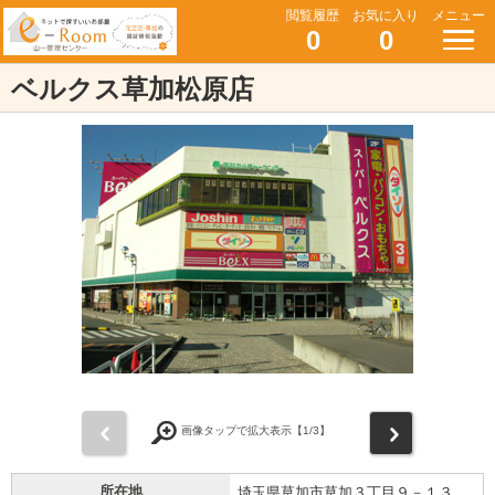
閲覧履歴
お気に入り
メニュー
0
0
ベルクス草加松原店
前
次
画像タップで拡大表示【
1
/3】
所在地
埼玉県草加市草加３丁目９－１３