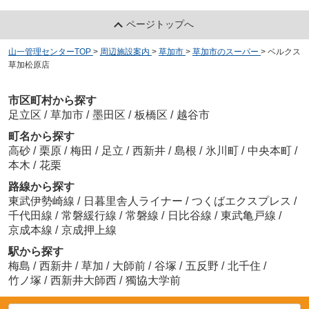
ページトップへ
山一管理センターTOP
>
周辺施設案内
>
草加市
>
草加市のスーパー
>
ベルクス
草加松原店
市区町村から探す
足立区
/
草加市
/
墨田区
/
板橋区
/
越谷市
町名から探す
高砂
/
栗原
/
梅田
/
足立
/
西新井
/
島根
/
氷川町
/
中央本町
/
本木
/
花栗
路線から探す
東武伊勢崎線
/
日暮里舎人ライナー
/
つくばエクスプレス
/
千代田線
/
常磐緩行線
/
常磐線
/
日比谷線
/
東武亀戸線
/
京成本線
/
京成押上線
駅から探す
梅島
/
西新井
/
草加
/
大師前
/
谷塚
/
五反野
/
北千住
/
竹ノ塚
/
西新井大師西
/
獨協大学前